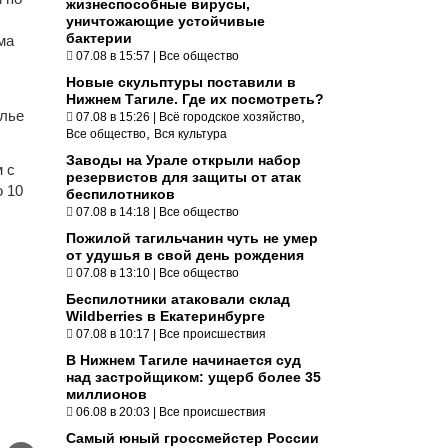
жизнеспособные вирусы,
уничтожающие устойчивые
бактерии
ма
07.08 в 15:57
|
Все общество
Новые скульптуры поставили в
Нижнем Тагиле. Где их посмотреть?
илье
,
07.08 в 15:26
|
Всё городское хозяйство
,
Все общество
Вся культура
Заводы на Урале открыли набор
 с
резервистов для защиты от атак
о 10
беспилотников
07.08 в 14:18
|
Все общество
Пожилой тагильчанин чуть не умер
от удушья в свой день рождения
07.08 в 13:10
|
Все общество
Беспилотники атаковали склад
Wildberries в Екатеринбурге
07.08 в 10:17
|
Все происшествия
В Нижнем Тагиле начинается суд
над застройщиком: ущерб более 35
миллионов
06.08 в 20:03
|
Все происшествия
Самый юный гроссмейстер России