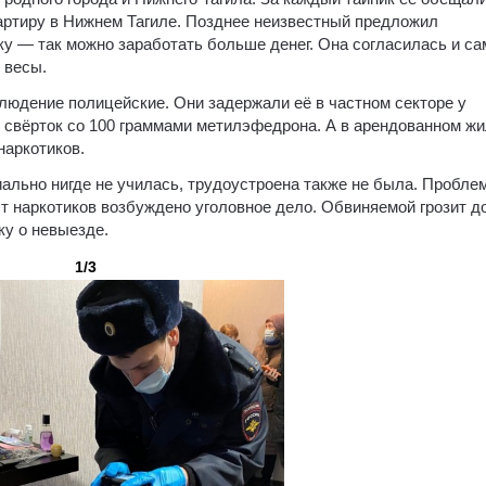
вартиру в Нижнем Тагиле. Позднее неизвестный предложил
у — так можно заработать больше денег. Она согласилась и са
 весы.
людение полицейские. Они задержали её в частном секторе у
и свёрток со 100 граммами метилэфедрона. А в арендованном ж
наркотиков.
льно нигде не училась, трудоустроена также не была. Проблем
т наркотиков возбуждено уголовное дело. Обвиняемой грозит д
ку о невыезде.
1/3