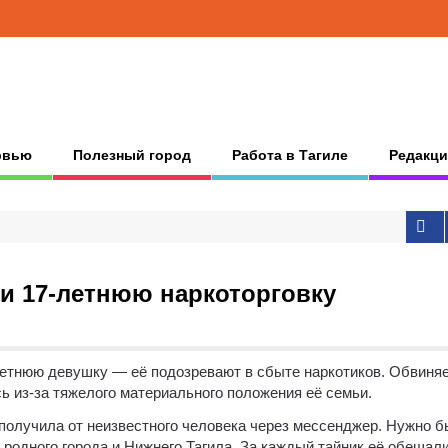
рвью
Полезный город
Работа в Тагиле
Редакци
и 17-летнюю наркоторговку
летнюю девушку — её подозревают в сбыте наркотиков. Обвиня
ь из-за тяжелого материального положения её семьи.
олучила от неизвестного человека через мессенджер. Нужно 
 родного города и Нижнего Тагила. За каждый тайник её обещали