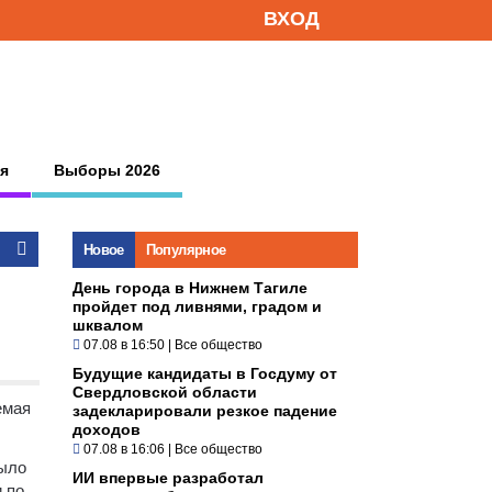
ВХОД
я
Выборы 2026
Новое
Популярное
День города в Нижнем Тагиле
пройдет под ливнями, градом и
шквалом
07.08 в 16:50
|
Все общество
Будущие кандидаты в Госдуму от
Свердловской области
емая
задекларировали резкое падение
доходов
07.08 в 16:06
|
Все общество
было
ИИ впервые разработал
 по