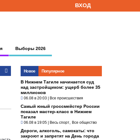
ВХОД
я
Выборы 2026
Новое
Популярное
В Нижнем Тагиле начинается суд
над застройщиком: ущерб более 35
миллионов
06.08 в 20:03
|
Все происшествия
Самый юный гроссмейстер России
показал мастер-класс в Нижнем
Тагиле
,
06.08 в 19:05
|
Весь спорт
Все общество
Дороги, алкоголь, самокаты: что
закроют и запретят на День города
часть