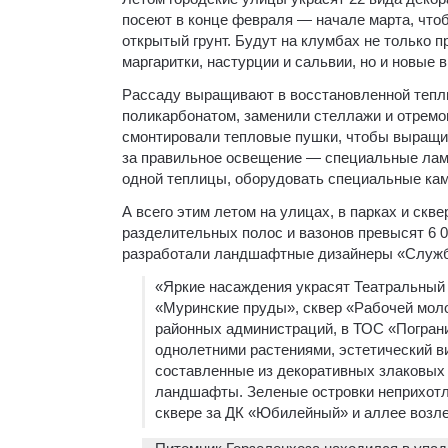
посеют в конце февраля — начале марта, что
открытый грунт. Будут на клумбах не только 
маргаритки, настурции и сальвии, но и новые
Рассаду выращивают в восстановленной тепли
поликарбонатом, заменили стеллажи и отремо
смонтировали тепловые пушки, чтобы выращива
за правильное освещение — специальные лам
одной теплицы, оборудовать специальные кам
А всего этим летом на улицах, в парках и скв
разделительных полос и вазонов превысят 6 0
разработали ландшафтные дизайнеры «Службы
«Яркие насаждения украсят Театральный 
«Муринские пруды», сквер «Рабочей моло
районных администраций, в ТОС «Пограни
однолетними растениями, эстетический 
составленные из декоративных злаковых
ландшафты. Зеленые островки неприхотл
сквере за ДК «Юбилейный» и аллее возле