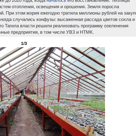
е до 2020 года, когда
началось
его восстановление. Теплицы
систем отопления, освещения и орошения. Земля поросла
й. При этом мэрия ежегодно тратила миллионы рублей на закуп
 Иногда случались конфузы: высаженная рассада цветов сохла и
го Тагила власти решили реализовать программу озеленения
ные предприятия, в том числе УВЗ и НТМК.
1/3