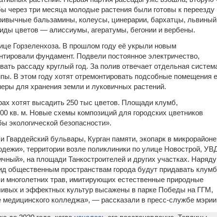
бы через три месяца молодые растения были готовы к переезду 
привычные бальзамины, колеусы, цинерарии, бархатцы, львиный 
 виды цветов — алиссиумы, агератумы, бегонии и вербены.
це Горзеленхоза. В прошлом году её укрыли новым
нтировали фундамент. Подвели постоянное электричество,
ть рассаду круглый год. За полив отвечает отдельная система
пы. В этом году хотят отремонтировать подсобные помещения 
еры для хранения земли и луковичных растений.
ерах хотят высадить 250 тыс цветов. Площади клумб,
00 кв. м. Новые схемы композиций для городских цветников
 экологической безопасности».
и Гвардейский бульвары, Курган памяти, экопарк в микрорайоне
дежи», территории возле поликлиники по улице Новострой, УВД
чный», на площади Танкостроителей и других участках. Наряду
вид общественным пространствам города будут придавать клумб
 и многолетних трав, имитирующих естественные природные
ивых и эффектных культур высажены в парке Победы на ГГМ,
 медицинского колледжа», — рассказали в пресс-службе мэрии