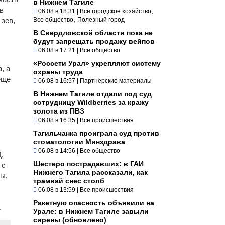
в Нижнем Тагиле
в
,
06.08 в 18:31
|
Всё городское хозяйство
,
зев,
Все общество
Полезный город
В Свердловской области пока не
будут запрещать продажу вейпов
06.08 в 17:21
|
Все общество
«Россети Урал» укрепляют систему
, а
охраны труда
еще
06.08 в 16:57
|
Партнёрские материалы
В Нижнем Тагиле отдали под суд
сотрудницу Wildberries за кражу
золота из ПВЗ
06.08 в 16:35
|
Все происшествия
Тагильчанка проиграла суд против
стоматологии Минздрава
06.08 в 14:56
|
Все общество
,
Шестеро пострадавших: в ГАИ
 с
Нижнего Тагила рассказали, как
ы,
трамвай снес столб
06.08 в 13:59
|
Все происшествия
Ракетную опасность объявили на
.
Урале: в Нижнем Тагиле завыли
сирены (обновлено)