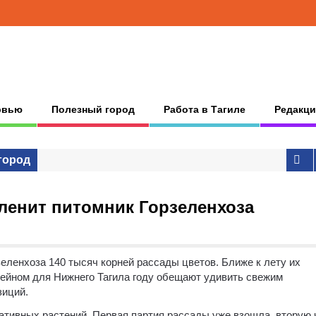
рвью
Полезный город
Работа в Тагиле
Редакци
город
ленит питомник Горзеленхоза
еленхоза 140 тысяч корней рассады цветов. Ближе к лету их
ейном для Нижнего Тагила году обещают удивить свежим
зиций.
ативных растений. Первая партия рассады уже взошла, вторую 