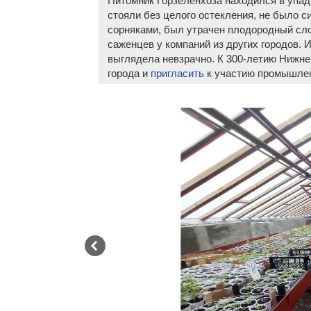
Питомник Горзеленхоза находился в упадк
стояли без целого остекления, не было 
сорняками, был утрачен плодородный сло
саженцев у компаний из других городов.
выглядела невзрачно. К 300-летию Нижне
города и
пригласить
к участию промышлен