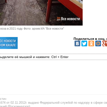
оза в 2021 году. Фото: архив ИА "Все новости"
Поделиться в соц. 
ыделите её мышкой и нажмите: Ctrl + Enter
сти»
74 от 02.11.2012г. выдано Федеральной службой по надзору в сфере св
аций (Роскомнадзор)