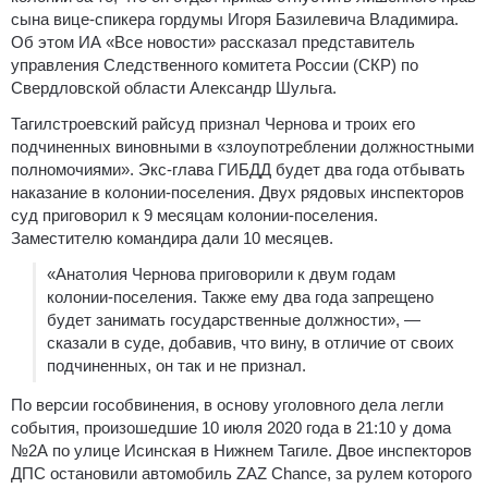
сына вице-спикера гордумы Игоря Базилевича Владимира.
Об этом ИА «Все новости» рассказал представитель
управления Следственного комитета России (СКР) по
Свердловской области Александр Шульга.
Тагилстроевский райсуд признал Чернова и троих его
подчиненных виновными в «злоупотреблении должностными
полномочиями». Экс-глава ГИБДД будет два года отбывать
наказание в колонии-поселения. Двух рядовых инспекторов
суд приговорил к 9 месяцам колонии-поселения.
Заместителю командира дали 10 месяцев.
«Анатолия Чернова приговорили к двум годам
колонии-поселения. Также ему два года запрещено
будет занимать государственные должности», —
сказали в суде, добавив, что вину, в отличие от своих
подчиненных, он так и не признал.
По версии гособвинения, в основу уголовного дела легли
события, произошедшие 10 июля 2020 года в 21:10 у дома
№2А по улице Исинская в Нижнем Тагиле. Двое инспекторов
ДПС остановили автомобиль ZAZ Chance, за рулем которого