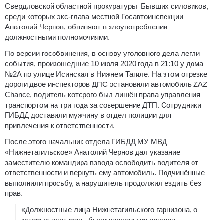
Свердловской областной прокуратуры. Бывших силовиков,
среди которых экс-глава местной Госавтоинспекции
Анатолий Чернов, обвиняют в злоупотреблении
должностными полномочиями.
По версии гособвинения, в основу уголовного дела легли
события, произошедшие 10 июля 2020 года в 21:10 у дома
№2А по улице Исинская в Нижнем Тагиле. На этом отрезке
дороги двое инспекторов ДПС остановили автомобиль ZAZ
Chance, водитель которого был лишён права управления
транспортом на три года за совершение ДТП. Сотрудники
ГИБДД доставили мужчину в отдел полиции для
привлечения к ответственности.
После этого начальник отдела ГИБДД МУ МВД
«Нижнетагильское» Анатолий Чернов дал указание
заместителю командира взвода освободить водителя от
ответственности и вернуть ему автомобиль. Подчинённые
выполнили просьбу, а нарушитель продолжил ездить без
прав.
«Должностные лица Нижнетагильского гарнизона, о
которых идет речь, были уволены из органов