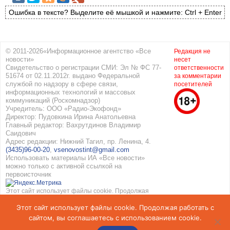
Ошибка в тексте? Выделите её мышкой и нажмите: Ctrl + Enter
© 2011-2026«Информационное агентство «Все
Редакция не
новости»
несет
Свидетельство о регистрации СМИ: Эл № ФС 77-
ответственности
51674 от 02.11.2012г. выдано Федеральной
за комментарии
службой по надзору в сфере связи,
посетителей
информационных технологий и массовых
коммуникаций (Роскомнадзор)
Учредитель: ООО «Радио-Экофонд»
Директор: Пудовкина Ирина Анатольевна
Главный редактор: Вахрутдинов Владимир
Саидович
Адрес редакции: Нижний Тагил, пр. Ленина, 4.
(3435)96-00-20
,
vsenovostint@gmail.com
Использовать материалы ИА «Все новости»
можно только с активной ссылкой на
первоисточник
Этот сайт использует файлы cookie. Продолжая
работать с сайтом, вы соглашаетесь с
Этот сайт использует файлы cookie. Продолжая работать с
использованием cookie. Подробнее в
Политике
конфиденциальности
и
Соглашение об обработке
сайтом, вы соглашаетесь с использованием cookie.
персональных данных