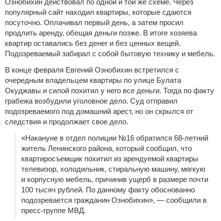
Ознобихин действовал по одной и той же схеме. Через
популярный сайт находил квартиры, которые сдаются
посуточно. Оплачивал первый день, а затем просил
продлить аренду, обещая деньги позже. В итоге хозяева
квартир оставались без денег и без ценных вещей.
Подозреваемый забирал с собой бытовую технику и мебель.
В конце февраля Евгений Ознобихин встретился с
очередным владельцем квартиры по улице Булата
Окуджавы и силой похитил у него все деньги. Тогда по факту
грабежа возбудили уголовное дело. Суд отправил
подозреваемого под домашний арест, но он скрылся от
следствия и продолжает свое дело.
«Накануне в отдел полиции №16 обратился 68-летний
житель Ленинского района, который сообщил, что
квартиросъемщик похитил из арендуемой квартиры
телевизор, холодильник, стиральную машину, мягкую
и корпусную мебель, причинив ущерб в размере почти
100 тысяч рублей. По данному факту обоснованно
подозревается гражданин Ознобихин», — сообщили в
пресс-группе МВД.