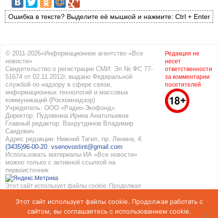
Ошибка в тексте? Выделите её мышкой и нажмите: Ctrl + Enter
© 2011-2026«Информационное агентство «Все
Редакция не
новости»
несет
Свидетельство о регистрации СМИ: Эл № ФС 77-
ответственности
51674 от 02.11.2012г. выдано Федеральной
за комментарии
службой по надзору в сфере связи,
посетителей
информационных технологий и массовых
коммуникаций (Роскомнадзор)
Учредитель: ООО «Радио-Экофонд»
Директор: Пудовкина Ирина Анатольевна
Главный редактор: Вахрутдинов Владимир
Саидович
Адрес редакции: Нижний Тагил, пр. Ленина, 4.
(3435)96-00-20
,
vsenovostint@gmail.com
Использовать материалы ИА «Все новости»
можно только с активной ссылкой на
первоисточник
Этот сайт использует файлы cookie. Продолжая
работать с сайтом, вы соглашаетесь с
Этот сайт использует файлы cookie. Продолжая работать с
использованием cookie. Подробнее в
Политике
конфиденциальности
и
Соглашение об обработке
сайтом, вы соглашаетесь с использованием cookie.
персональных данных