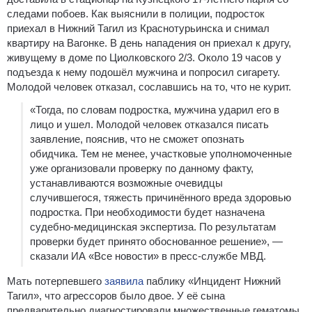
следами побоев. Как выяснили в полиции, подросток
приехал в Нижний Тагил из Краснотурьинска и снимал
квартиру на Вагонке. В день нападения он приехал к другу,
живущему в доме по Циолковского 2/3. Около 19 часов у
подъезда к нему подошёл мужчина и попросил сигарету.
Молодой человек отказал, сославшись на то, что не курит.
«Тогда, по словам подростка, мужчина ударил его в
лицо и ушел. Молодой человек отказался писать
заявление, пояснив, что не сможет опознать
обидчика. Тем не менее, участковые уполномоченные
уже организовали проверку по данному факту,
устанавливаются возможные очевидцы
случившегося, тяжесть причинённого вреда здоровью
подростка. При необходимости будет назначена
судебно-медицинская экспертиза. По результатам
проверки будет принято обоснованное решение», —
сказали ИА «Все новости» в пресс-службе МВД.
Мать потерпевшего
заявила
паблику «Инцидент Нижний
Тагил», что агрессоров было двое. У её сына
предварительно диагностировали множественные гематомы,