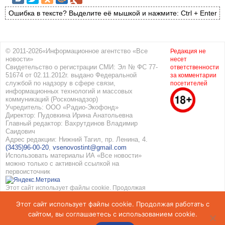
Ошибка в тексте? Выделите её мышкой и нажмите: Ctrl + Enter
© 2011-2026«Информационное агентство «Все
Редакция не
новости»
несет
Свидетельство о регистрации СМИ: Эл № ФС 77-
ответственности
51674 от 02.11.2012г. выдано Федеральной
за комментарии
службой по надзору в сфере связи,
посетителей
информационных технологий и массовых
коммуникаций (Роскомнадзор)
Учредитель: ООО «Радио-Экофонд»
Директор: Пудовкина Ирина Анатольевна
Главный редактор: Вахрутдинов Владимир
Саидович
Адрес редакции: Нижний Тагил, пр. Ленина, 4.
(3435)96-00-20
,
vsenovostint@gmail.com
Использовать материалы ИА «Все новости»
можно только с активной ссылкой на
первоисточник
Этот сайт использует файлы cookie. Продолжая
работать с сайтом, вы соглашаетесь с
Этот сайт использует файлы cookie. Продолжая работать с
использованием cookie. Подробнее в
Политике
конфиденциальности
и
Соглашение об обработке
сайтом, вы соглашаетесь с использованием cookie.
персональных данных