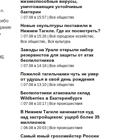
жизнеспособные вирусы,
уничтожающие устойчивые
».
бактерии
07.08 в 15:57
|
Все общество
либо
Новые скульптуры поставили в
дание
Нижнем Тагиле. Где их посмотреть?
о
,
07.08 в 15:26
|
Всё городское хозяйство
,
Все общество
Вся культура
Заводы на Урале открыли набор
резервистов для защиты от атак
ЭБ
беспилотников
07.08 в 14:18
|
Все общество
Пожилой тагильчанин чуть не умер
от удушья в свой день рождения
07.08 в 13:10
|
Все общество
Беспилотники атаковали склад
Wildberries в Екатеринбурге
07.08 в 10:17
|
Все происшествия
В Нижнем Тагиле начинается суд
над застройщиком: ущерб более 35
миллионов
06.08 в 20:03
|
Все происшествия
Самый юный гроссмейстер России