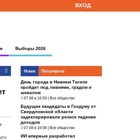
ВХОД
я
Выборы 2026
Новое
Популярное
День города в Нижнем Тагиле
пройдет под ливнями, градом и
ет
шквалом
07.08 в 16:50
|
Все общество
Будущие кандидаты в Госдуму от
Свердловской области
задекларировали резкое падение
доходов
а
07.08 в 16:06
|
Все общество
ИИ впервые разработал
ит»