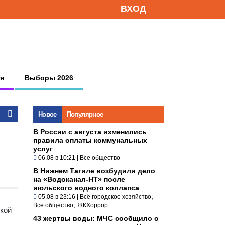
ВХОД
я
Выборы 2026
Новое
Популярное
В России с августа изменились
правила оплаты коммунальных
услуг
06.08 в 10:21
|
Все общество
В Нижнем Тагиле возбудили дело
на «Водоканал-НТ» после
июльского водного коллапса
,
05.08 в 23:16
|
Всё городское хозяйство
,
Все общество
ЖКХоррор
ской
43 жертвы воды: МЧС сообщило о