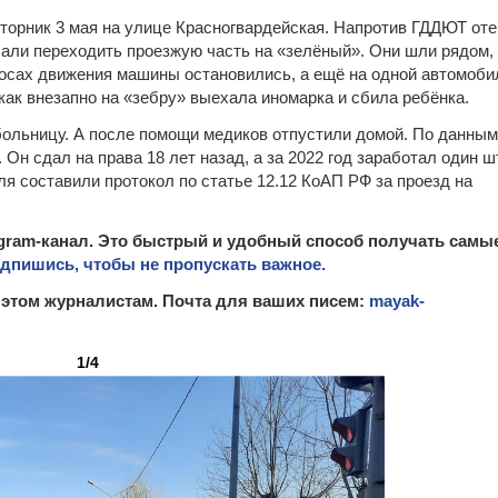
торник 3 мая на улице Красногвардейская. Напротив ГДДЮТ оте
чали переходить проезжую часть на «зелёный». Они шли рядом, 
лосах движения машины остановились, а ещё на одной автомоби
ак внезапно на «зебру» выехала иномарка и сбила ребёнка.
больницу. А после помощи медиков отпустили домой. По данным
Он сдал на права 18 лет назад, а за 2022 год заработал один 
ля составили протокол по статье 12.12 КоАП РФ за проезд на
egram-канал. Это быстрый и удобный способ получать самы
дпишись, чтобы не пропускать важное.
б этом журналистам. Почта для ваших писем:
mayak-
1/4