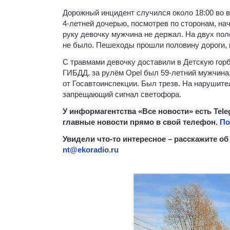
Дорожный инцидент случился около 18:00 во в
4-летней дочерью, посмотрев по сторонам, на
руку девочку мужчина не держал. На двух по
не было. Пешеходы прошли половину дороги, к
С травмами девочку доставили в Детскую гор
ГИБДД, за рулём Opel был 59-летний мужчина. 
от Госавтоинспекции. Был трезв. На нарушите
запрещающий сигнал светофора.
У информагентства «Все новости» есть Tel
главные новости прямо в свой телефон.
По
Увидели что-то интересное – расскажите о
nt@ekoradio.ru