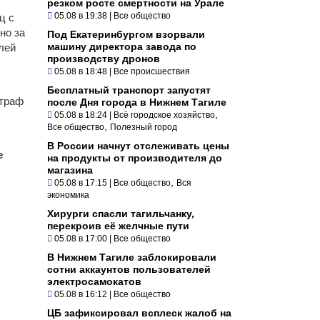
резком росте смертности на Урале
05.08 в 19:38
|
Все общество
ц с
но за
Под Екатеринбургом взорвали
машину директора завода по
лей
производству дронов
05.08 в 18:48
|
Все происшествия
Бесплатный транспорт запустят
штраф
после Дня города в Нижнем Тагиле
,
05.08 в 18:24
|
Всё городское хозяйство
,
Все общество
Полезный город
В России начнут отслеживать цены
е
на продукты от производителя до
магазина
,
05.08 в 17:15
|
Все общество
Вся
экономика
Хирурги спасли тагильчанку,
перекроив её желчные пути
05.08 в 17:00
|
Все общество
В Нижнем Тагиле заблокировали
сотни аккаунтов пользователей
электросамокатов
05.08 в 16:12
|
Все общество
ЦБ зафиксировал всплеск жалоб на