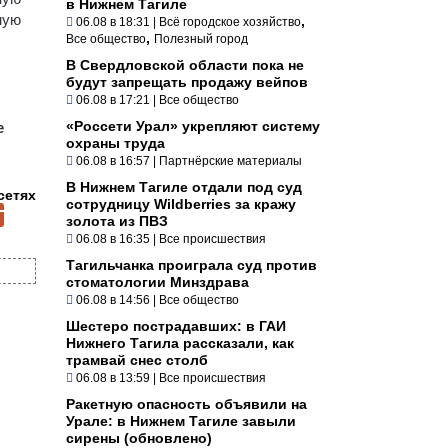
в Нижнем Тагиле
ную
,
06.08 в 18:31
|
Всё городское хозяйство
,
Все общество
Полезный город
В Свердловской области пока не
будут запрещать продажу вейпов
06.08 в 17:21
|
Все общество
«Россети Урал» укрепляют систему
е
охраны труда
06.08 в 16:57
|
Партнёрские материалы
В Нижнем Тагиле отдали под суд
сетях
сотрудницу Wildberries за кражу
золота из ПВЗ
06.08 в 16:35
|
Все происшествия
Тагильчанка проиграла суд против
стоматологии Минздрава
06.08 в 14:56
|
Все общество
Шестеро пострадавших: в ГАИ
Нижнего Тагила рассказали, как
трамвай снес столб
06.08 в 13:59
|
Все происшествия
Ракетную опасность объявили на
Урале: в Нижнем Тагиле завыли
сирены (обновлено)