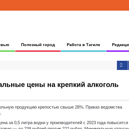
рвью
Полезный город
Работа в Тагиле
Редакци
альные цены на крепкий алкоголь
ольную продукцию крепостью свыше 28%. Приказ ведомства
.
на за 0,5 литра водки у производителей с 2023 года повысится
птовая — до 238 рублей против 222 рубля. Минимальную отпуск