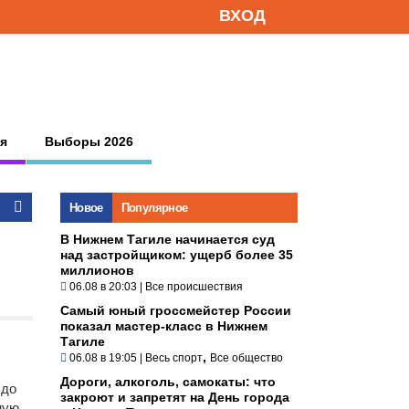
ВХОД
я
Выборы 2026
Новое
Популярное
В Нижнем Тагиле начинается суд
над застройщиком: ущерб более 35
миллионов
06.08 в 20:03
|
Все происшествия
Самый юный гроссмейстер России
показал мастер-класс в Нижнем
Тагиле
,
06.08 в 19:05
|
Весь спорт
Все общество
Дороги, алкоголь, самокаты: что
 до
закроют и запретят на День города
ную