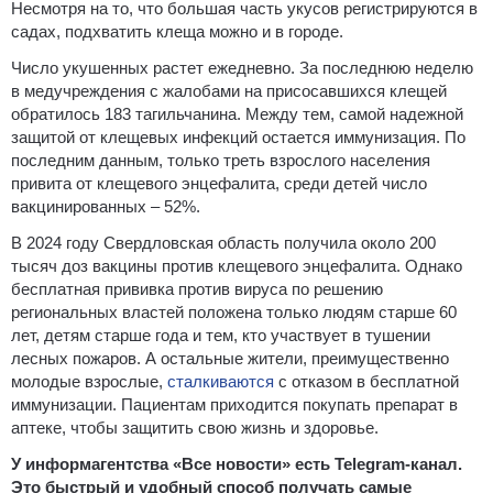
Несмотря на то, что большая часть укусов регистрируются в
садах, подхватить клеща можно и в городе.
Число укушенных растет ежедневно. За последнюю неделю
в медучреждения с жалобами на присосавшихся клещей
обратилось 183 тагильчанина. Между тем, самой надежной
защитой от клещевых инфекций остается иммунизация. По
последним данным, только треть взрослого населения
привита от клещевого энцефалита, среди детей число
вакцинированных – 52%.
В 2024 году Свердловская область получила около 200
тысяч доз вакцины против клещевого энцефалита. Однако
бесплатная прививка против вируса по решению
региональных властей положена только людям старше 60
лет, детям старше года и тем, кто участвует в тушении
лесных пожаров. А остальные жители, преимущественно
молодые взрослые,
сталкиваются
с отказом в бесплатной
иммунизации. Пациентам приходится покупать препарат в
аптеке, чтобы защитить свою жизнь и здоровье.
У информагентства «Все новости» есть Telegram-канал.
Это быстрый и удобный способ получать самые