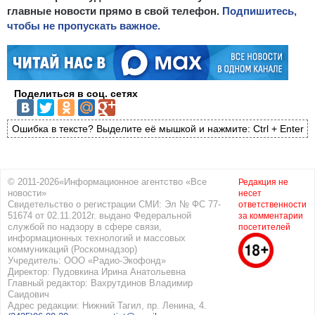
главные новости прямо в свой телефон.
Подпишитесь,
чтобы не пропускать важное.
Поделиться в соц. сетях
Ошибка в тексте? Выделите её мышкой и нажмите: Ctrl + Enter
© 2011-2026«Информационное агентство «Все
Редакция не
новости»
несет
Свидетельство о регистрации СМИ: Эл № ФС 77-
ответственности
51674 от 02.11.2012г. выдано Федеральной
за комментарии
службой по надзору в сфере связи,
посетителей
информационных технологий и массовых
коммуникаций (Роскомнадзор)
Учредитель: ООО «Радио-Экофонд»
Директор: Пудовкина Ирина Анатольевна
Главный редактор: Вахрутдинов Владимир
Саидович
Адрес редакции: Нижний Тагил, пр. Ленина, 4.