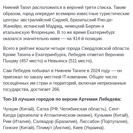
Нижний Тагил расположился в верхней трети списка. Таким
образом, город опередил всемирно известные туристические
центры: австралийский Сидней, бразильский Рио-де-
Жанейро, испанский Мадрид, немецкий Берлин и
итальянскую Флоренцию. В то же время Екатеринбург
оказался значительно ниже — на 414-й позиции.
Всего в рейтинг вошли четыре города Свердловской области.
Кроме Тагила и Екатеринбурга, Лебедев отметил Верхнюю
Пышму (457 место) и Невьянск (511 место).
Сам Лебедев побывал в Нижнем Тагиле в 2024 году — он
приезжал по заказу местной IT-компании. Общее число
посещённых им стран и территорий, включая непризнанные
государства, достигает 266.
Топ-10 лучших городов по версии Артемия Лебедева:
Чунцин (Китай), Сатка (РФ, Челябинская область), Сент-
Килда (архипелаг в Атлантическом океане), Куньмин (Китай),
Рим (Италия), Салвадор (Бразилия), Лиссабон (Португалия),
Гонконг (Китай), Плимут (Англия), Киев (Украина).