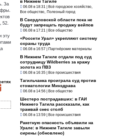
в Нижнем Тагиле
. За
,
06.08 в 18:31
|
Всё городское хозяйство
ифры.
,
Все общество
Полезный город
ектов
В Свердловской области пока не
 52.
будут запрещать продажу вейпов
06.08 в 17:21
|
Все общество
и эту
«Россети Урал» укрепляют систему
отами
охраны труда
да
06.08 в 16:57
|
Партнёрские материалы
В Нижнем Тагиле отдали под суд
сотрудницу Wildberries за кражу
золота из ПВЗ
06.08 в 16:35
|
Все происшествия
Тагильчанка проиграла суд против
сетях
стоматологии Минздрава
06.08 в 14:56
|
Все общество
Шестеро пострадавших: в ГАИ
Нижнего Тагила рассказали, как
трамвай снес столб
06.08 в 13:59
|
Все происшествия
Ракетную опасность объявили на
Урале: в Нижнем Тагиле завыли
сирены (обновлено)