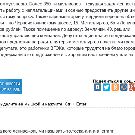
оммунэнерго. Более 350-ти миллионов – текущая задолженность
ть работу с неплательщиками и осенью предоставить другие ц
к этому вопросу. Также парламентарии утвердили перечень объ
я – по Черноисточинскому шоссе, 15, Металлургов, 6а и Ленина,
в рублей. Также помещение по адресу: Землячки, 49, решили
ьной управляющей компании. Депутаты единогласно поддержал
ков предложил наградить пятерых металлургов почетными грам
епутата, это работники ВГОКа, которые трудятся на благо горо
поддержали это предложение и с хорошим настроением ушли на
Поделиться в соц. 
ыделите её мышкой и нажмите: Ctrl + Enter
а кого ленивожопыми называть-то,тоска-а-а-а-а :ermm: