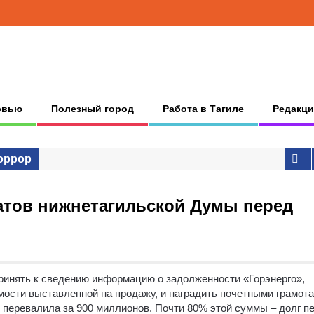
рвью
Полезный город
Работа в Тагиле
Редакци
оррор
атов нижнетагильской Думы перед
принять к сведению информацию о задолженности «Горэнерго»,
ости выставленной на продажу, и наградить почетными грамот
 перевалила за 900 миллионов. Почти 80% этой суммы – долг п