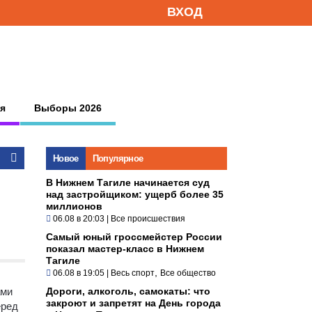
ВХОД
я
Выборы 2026
Новое
Популярное
В Нижнем Тагиле начинается суд
над застройщиком: ущерб более 35
миллионов
06.08 в 20:03
|
Все происшествия
Самый юный гроссмейстер России
показал мастер-класс в Нижнем
Тагиле
,
06.08 в 19:05
|
Весь спорт
Все общество
ами
Дороги, алкоголь, самокаты: что
закроют и запретят на День города
еред