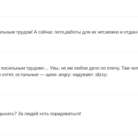
ильным трудом! А сейчас лето,работы для их нет,можно и отдахн
 посильным трудом»… Увы, не им любое дело по плечу. Там че
и хотят, остальные — щеки :angry: надувают :dizzy:
тдыхать? За людей хоть порадоваться!