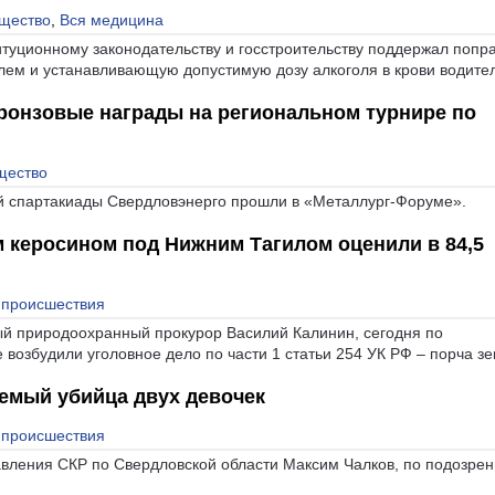
щество
,
Вся медицина
туционному законодательству и госстроительству поддержал попра
улем и устанавливающую допустимую дозу алкоголя в крови водите
бронзовые награды на региональном турнире по
щество
й спартакиады Свердловэнерго прошли в «Металлург-Форуме».
 керосином под Нижним Тагилом оценили в 84,5
 происшествия
ый природоохранный прокурор Василий Калинин, сегодня по
 возбудили уголовное дело по части 1 статьи 254 УК РФ – порча зе
емый убийца двух девочек
 происшествия
авления СКР по Свердловской области Максим Чалков, по подозрен