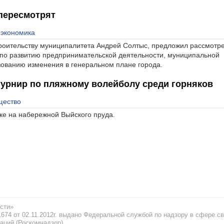
пересмотрят
 экономика
троительству муниципалитета Андрей Солтыс, предложил рассмотре
 по развитию предпринимательской деятельности, муниципальной
зованию изменения в генеральном плане города.
урнир по пляжному волейболу среди горняков
щество
е на набережной Выйского пруда.
сти»
74 от 02.11.2012г. выдано Федеральной службой по надзору в сфере св
аций (Роскомнадзор)