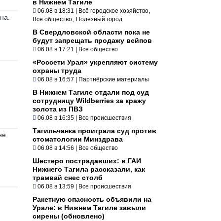
в Нижнем Тагиле
,
06.08 в 18:31
|
Всё городское хозяйство
на.
,
Все общество
Полезный город
В Свердловской области пока не
будут запрещать продажу вейпов
06.08 в 17:21
|
Все общество
«Россети Урал» укрепляют систему
охраны труда
06.08 в 16:57
|
Партнёрские материалы
В Нижнем Тагиле отдали под суд
сотрудницу Wildberries за кражу
золота из ПВЗ
06.08 в 16:35
|
Все происшествия
Тагильчанка проиграла суд против
не
стоматологии Минздрава
06.08 в 14:56
|
Все общество
Шестеро пострадавших: в ГАИ
Нижнего Тагила рассказали, как
трамвай снес столб
06.08 в 13:59
|
Все происшествия
Ракетную опасность объявили на
Урале: в Нижнем Тагиле завыли
сирены (обновлено)