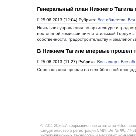
Генеральный план Нижнего Тагила 
25.06.2013 (12:04)
Рубрика:
Все общество
,
Вся
Начальник управления по архитектуре и градос
постоянной комиссии нижнетагильской Гордумы
собственности, градостроительству и землеполь
В Нижнем Тагиле впервые прошел т
25.06.2013 (11:27)
Рубрика:
Весь спорт
,
Все об
Соревнования прошли на волейбольной площадк
© 2011-2026«Информационное агентство «Все ново
Свидетельство о регистрации СМИ: Эл № ФС 77-516
информационных технологий и массовых коммуник