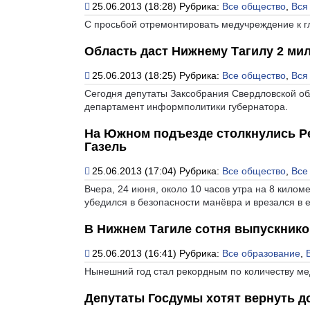
25.06.2013 (18:28)
Рубрика:
Все общество
,
Вся
С просьбой отремонтировать медучреждение к г
Область даст Нижнему Тагилу 2 ми
25.06.2013 (18:25)
Рубрика:
Все общество
,
Вся
Сегодня депутаты Заксобрания Свердловской об
департамент информполитики губернатора.
На Южном подъезде столкнулись Ре
Газель
25.06.2013 (17:04)
Рубрика:
Все общество
,
Все
Вчера, 24 июня, около 10 часов утра на 8 кило
убедился в безопасности манёвра и врезался в
В Нижнем Тагиле сотня выпускник
25.06.2013 (16:41)
Рубрика:
Все образование
,
Нынешний год стал рекордным по количеству ме
Депутаты Госдумы хотят вернуть д