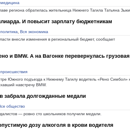
 медицина
лаве региона обратилась жительница Нижнего Тагила Татьяна Зыки
ллиарда. И повысит зарплату бюджетникам
 политика
,
Вся экономика
ласти внесли изменения в региональный бюджет, сообщает
но и BMW. А на Вагонке перевернулась грузовая
 происшествия
метре Южного подъезда к Нижнему Тагилу водитель «Рено Симбол» 
 ехавший навстречу BMW.
ов забрала долгожданные медали
Все общество
далистов — ровно сто школьников получили медали.
опустимую дозу алкоголя в крови водителя