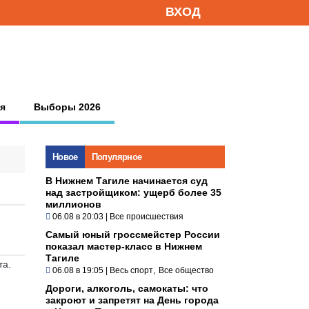
ВХОД
я
Выборы 2026
Новое
Популярное
В Нижнем Тагиле начинается суд
над застройщиком: ущерб более 35
миллионов
06.08 в 20:03
|
Все происшествия
Самый юный гроссмейстер России
показал мастер-класс в Нижнем
Тагиле
та.
,
06.08 в 19:05
|
Весь спорт
Все общество
Дороги, алкоголь, самокаты: что
закроют и запретят на День города