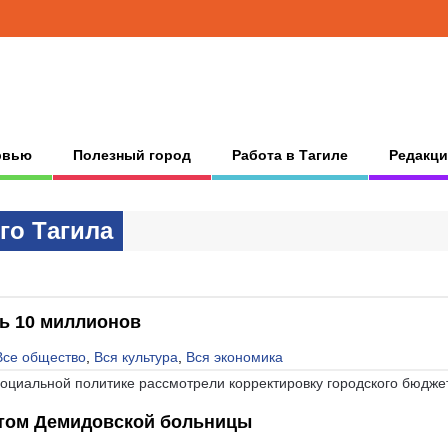
рвью
Полезный город
Работа в Тагиле
Редакци
гo Тaгилa
ь 10 миллионов
Все общество
,
Вся культура
,
Вся экономика
социальной политике рассмотрели корректировку городского бюдже
нтом Демидовской больницы