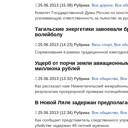
25.06.2013 (15:38)
Рубрика:
Все дороги
,
Все об
Комитет Государственной Думы России по консти
усиливающую ответственность за пьянство за р
Тагильские энергетики завоевали 
волейболу
25.06.2013 (14:23)
Рубрика:
Весь спорт
,
Все об
Соревнования в рамках традиционной ежегодно
Ущерб от порчи земли авиационным
миллиона рублей
25.06.2013 (13:32)
Рубрика:
Все общество
,
Все
Как рассказал нам Нижнетагильский межрайонн
результатам прокурорской проверки полицейские
В Новой Ляле задержан предполага
25.06.2013 (12:34)
Рубрика:
Все общество
,
Все
Как сообщает представитель следственного упр
убийстве задержан 48-летний мужчина.