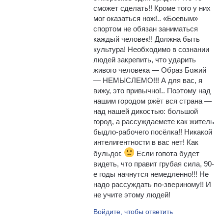
сможет сделать!! Кроме того у них
мог оказаться нож!.. «Боевым»
спортом не обязан заниматься
каждый человек!! Должна быть
культура! Необходимо в сознании
людей закрепить, что ударить
живого человека — Образ Божий
— НЕМЫСЛЕМО!!! А для вас, я
вижу, это привычно!.. Поэтому над
нашим городом ржёт вся страна —
над нашей дикостью: большой
город, а рассужда
ем
ете как житель
быдло-рабочего посёлка!! Никакой
интелигентности в вас нет! Как
бульдог.
Если гопота будет
видеть, что правит грубая сила, 90-
е годы начнутся немедленно!!! Не
надо рассуждать по-звериному!! И
не учите этому людей!
Войдите, чтобы ответить