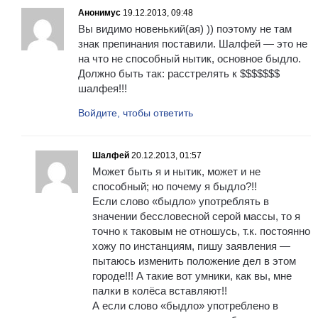
Анонимус
19.12.2013, 09:48
Вы видимо новенький(ая) )) поэтому не там
знак препинания поставили. Шалфей — это не
на что не способный нытик, основное быдло.
Должно быть так: расстрелять к $$$$$$$
шалфея!!!
Войдите, чтобы ответить
Шалфей
20.12.2013, 01:57
Может быть я и нытик, может и не
способный; но почему я быдло?!!
Если слово «быдло» употреблять в
значении бессловесной серой массы, то я
точно к таковым не отношусь, т.к. постоянно
хожу по инстанциям, пишу заявления —
пытаюсь изменить положение дел в этом
городе!!! А такие вот умники, как вы, мне
палки в колёса вставляют!!
А если слово «быдло» употреблено в