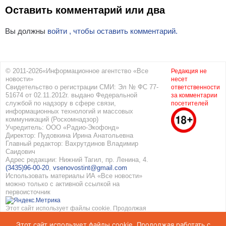
Оставить комментарий или два
Вы должны
войти , чтобы оставить комментарий.
© 2011-2026«Информационное агентство «Все
Редакция не
новости»
несет
Свидетельство о регистрации СМИ: Эл № ФС 77-
ответственности
51674 от 02.11.2012г. выдано Федеральной
за комментарии
службой по надзору в сфере связи,
посетителей
информационных технологий и массовых
коммуникаций (Роскомнадзор)
Учредитель: ООО «Радио-Экофонд»
Директор: Пудовкина Ирина Анатольевна
Главный редактор: Вахрутдинов Владимир
Саидович
Адрес редакции: Нижний Тагил, пр. Ленина, 4.
(3435)96-00-20
,
vsenovostint@gmail.com
Использовать материалы ИА «Все новости»
можно только с активной ссылкой на
первоисточник
Этот сайт использует файлы cookie. Продолжая
работать с сайтом, вы соглашаетесь с
Этот сайт использует файлы cookie. Продолжая работать с
использованием cookie. Подробнее в
Политике