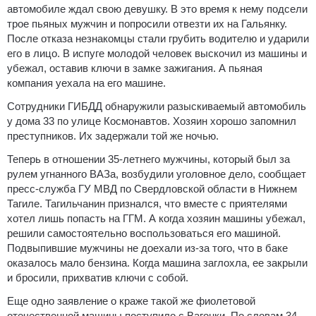
автомобиле ждал свою девушку. В это время к нему подсели
трое пьяных мужчин и попросили отвезти их на Гальянку.
После отказа незнакомцы стали грубить водителю и ударили
его в лицо. В испуге молодой человек выскочил из машины и
убежал, оставив ключи в замке зажигания. А пьяная
компания уехала на его машине.
Сотрудники ГИБДД обнаружили разыскиваемый автомобиль
у дома 33 по улице Космонавтов. Хозяин хорошо запомнил
преступников. Их задержали той же ночью.
Теперь в отношении 35-летнего мужчины, который был за
рулем угнанного ВАЗа, возбудили уголовное дело, сообщает
пресс-служба ГУ МВД по Свердловской области в Нижнем
Тагиле. Тагильчанин признался, что вместе с приятелями
хотел лишь попасть на ГГМ. А когда хозяин машины убежал,
решили самостоятельно воспользоваться его машиной.
Подвыпившие мужчины не доехали из-за того, что в баке
оказалось мало бензина. Когда машина заглохла, ее закрыли
и бросили, прихватив ключи с собой.
Еще одно заявление о краже такой же фиолетовой
отечественной машины поступило с Вагонки. По словам 34-