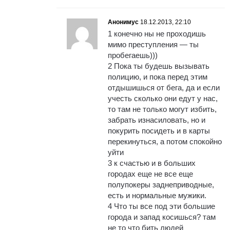
Анонимус
18.12.2013, 22:10
1 конечно ны не проходишь
мимо преступления — ты
пробегаешь)))
2 Пока ты будешь вызывать
полицию, и пока перед этим
отдышишься от бега, да и если
учесть сколько они едут у нас,
то там не только могут избить,
забрать изнасиловать, но и
покурить посидеть и в карты
перекинуться, а потом спокойно
уйти
3 к счастью и в больших
городах еще не все еще
полупокеры заднеприводные,
есть и нормальные мужики.
4 Что ты все под эти большие
города и запад косишься? там
не то что бить людей