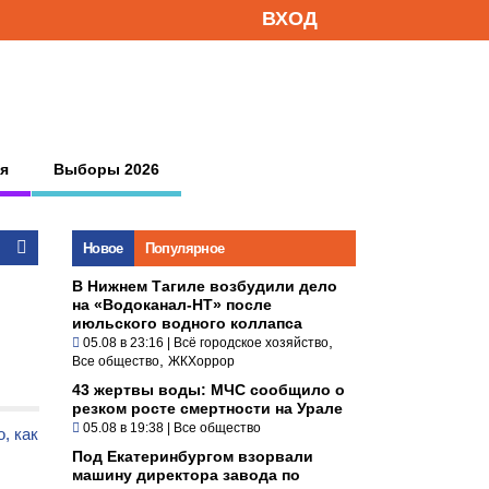
ВХОД
я
Выборы 2026
Новое
Популярное
В Нижнем Тагиле возбудили дело
на «Водоканал-НТ» после
июльского водного коллапса
,
05.08 в 23:16
|
Всё городское хозяйство
,
Все общество
ЖКХоррор
43 жертвы воды: МЧС сообщило о
резком росте смертности на Урале
05.08 в 19:38
|
Все общество
, как
Под Екатеринбургом взорвали
машину директора завода по