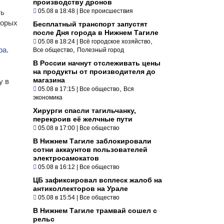
производству дронов
05.08 в 18:48
|
Все происшествия
ть
торых
Бесплатный транспорт запустят
после Дня города в Нижнем Тагиле
,
05.08 в 18:24
|
Всё городское хозяйство
ра
.
,
Все общество
Полезный город
В России начнут отслеживать цены
на продукты от производителя до
магазина
у в
,
05.08 в 17:15
|
Все общество
Вся
ч
экономика
Хирурги спасли тагильчанку,
перекроив её желчные пути
05.08 в 17:00
|
Все общество
В Нижнем Тагиле заблокировали
сотни аккаунтов пользователей
электросамокатов
05.08 в 16:12
|
Все общество
ЦБ зафиксировал всплеск жалоб на
антиколлекторов на Урале
05.08 в 15:54
|
Все общество
В Нижнем Тагиле трамвай сошел с
рельс