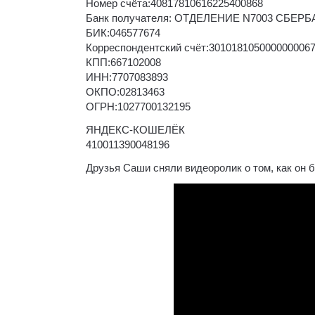
Номер счёта:40817810616225400868
Банк получателя: ОТДЕЛЕНИЕ N7003 СБЕР
БИК:046577674
Корреспондентский счёт:301018105000000006
КПП:667102008
ИНН:7707083893
ОКПО:02813463
ОГРН:1027700132195
ЯНДЕКС-КОШЕЛЁК
410011390048196
Друзья Саши сняли видеоролик о том, как он б