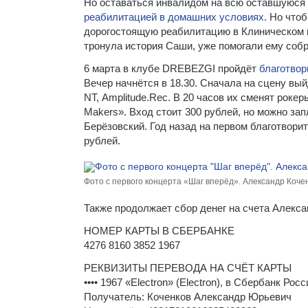
Но оставаться инвалидом на всю оставшуюся 
реабилитацией в домашних условиях
. Но что
дорогостоящую реабилитацию в Клиническом и
тронула история Саши, уже помогали ему собр
6 марта в клубе DREBEZGI пройдёт
благотвор
Вечер начнётся в 18.30. Сначала на сцену вы
NT, Amplitude.Rec. В 20 часов их сменят рок
Makers». Вход стоит 300 рублей, но можно за
Берёзовский. Год назад на первом благотвори
рублей.
Фото с первого концерта «Шаг вперёд». Александр Коче
Также продолжает сбор денег на счета Алекса
НОМЕР КАРТЫ В СБЕРБАНКЕ
4276 8160 3852 1967
РЕКВИЗИТЫ ПЕРЕВОДА НА СЧЁТ КАРТЫ
•••• 1967 «Electron» (Electron), в Сбербанк Ро
Получатель: Коченков Александр Юрьевич