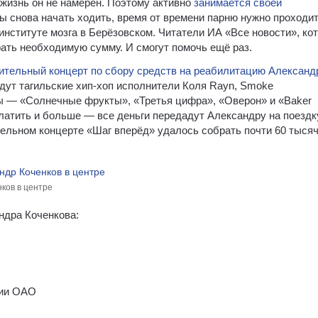
жизнь он не намерен. Поэтому активно
занимается своей
бы снова начать ходить, время от времени парню нужно проходи
нституте мозга в Берёзовском. Читатели ИА «Все новости», ко
ать необходимую сумму. И смогут помочь ещё раз.
ительный концерт по сбору средств на реабилитацию Александ
йдут тагильские хип-хоп исполнители Коля Rayn, Smoke
еры — «Солнечные фрукты», «Третья цифра», «Оверон» и «Baker
платить и больше — все деньги передадут Александру на поездк
тельном концерте «Шаг вперёд» удалось собрать почти 60 тыся
нков в центре
ндра Коченкова:
ссии ОАО