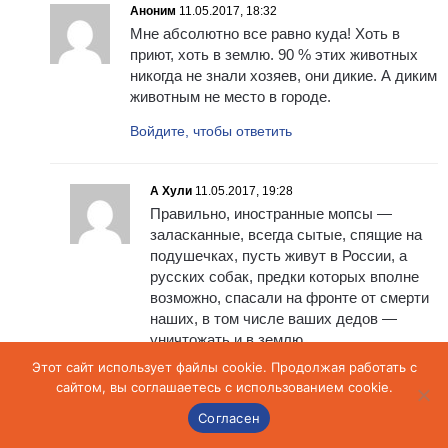
Аноним
11.05.2017, 18:32
Мне абсолютно все равно куда! Хоть в
приют, хоть в землю. 90 % этих животных
никогда не знали хозяев, они дикие. А диким
животным не место в городе.
Войдите, чтобы ответить
А Хули
11.05.2017, 19:28
Правильно, иностранные мопсы —
заласканные, всегда сытые, спящие на
подушечках, пусть живут в России, а
русских собак, предки которых вполне
возможно, спасали на фронте от смерти
наших, в том числе ваших дедов —
уничтожать и в землю.
Россия, А Х.у.л.и…
Этот сайт использует файлы cookie. Продолжая работать с
сайтом, вы соглашаетесь с использованием cookie.
Войдите, чтобы ответить
Согласен