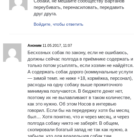
Собаки, не мешайте сообществу Вартанов
переубивать, перенасиловать, передавить
друг друга.
Войдите, чтобы ответить
Аноним
11.05.2017, 11:07
Бесхозных собак по закону, если не ошибаюсь,
должны сейчас полгода в приёмнике содержать и
только потом усыплять, если хозяин не найдётся.
А содержать собак дорого (коммунальные услуги
— зимой темп. не ниже +18, кормёжка, персонал),
расходы на одну собаку выше прожиточного
минимума получаются. В бюджете денег нет,
поэтому их не вылавливают в таком количестве,
как это нужно. Об этом Носов в интервью
говорил. Если бы на передержку хотя бы месяц
был… Хотя понятно, что и через месяц, и через
полгода собаку никто не заберёт. В общем,
скопировали богатый запад не так как нужно, а
забыли, что для владельцев собак там