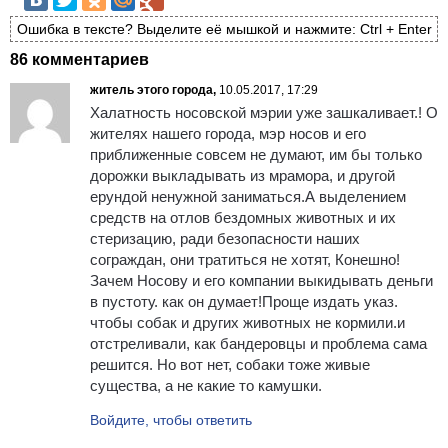
Ошибка в тексте? Выделите её мышкой и нажмите: Ctrl + Enter
86 комментариев
житель этого города,
10.05.2017, 17:29
Халатность носовской мэрии уже зашкаливает.! О
жителях нашего города, мэр носов и его
приближенные совсем не думают, им бы только
дорожки выкладывать из мрамора, и другой
ерундой ненужной заниматься.А выделением
средств на отлов бездомных животных и их
стеризацию, ради безопасности наших
сограждан, они тратиться не хотят, Конешно!
Зачем Носову и его компании выкидывать деньги
в пустоту. как он думает!Проще издать указ.
чтобы собак и других животных не кормили.и
отстреливали, как бандеровцы и проблема сама
решится. Но вот нет, собаки тоже живые
существа, а не какие то камушки.
Войдите, чтобы ответить