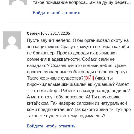
такое понимание вопроса…аж за душу берет…
Войдите, чтобы ответить
Сергей
10.05.2017, 22:05
Пусть звучит нелепо. Я бы организовал охоту на
зоозащитников. Сразу скажу,что не тиран какой и
не браконьер. Просто доводы их вызывают
сомнения в адекватности. Собаки сами не
нападают? Сказавший это полный дебил. Даже
профессиональные собаководы его опровергнут.
Такие же живые существа?
[ОЙ!]
(чка), ты
пирожки,пельмешки,шашлычёк кушаешь? Амлет
— это же аборт. Ребенка в макдональдс водишь?
А манто то у тебя норковое. А! Ты в пуховике
китайском. Так,наверно,сапожки из натуральной
кожи предпочитаешь? Так какого хрена ты тут про
такое же сушество тему подымаешь?
Войдите, чтобы ответить