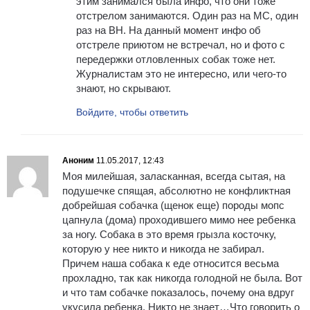
этим занимался была инфо, что они тоже
отстрелом занимаются. Один раз на МС, один
раз на ВН. На данный момент инфо об
отстреле приютом не встречал, но и фото с
передержки отловленных собак тоже нет.
Журналистам это не интересно, или чего-то
знают, но скрывают.
Войдите, чтобы ответить
Аноним
11.05.2017, 12:43
Моя милейшая, заласканная, всегда сытая, на
подушечке спящая, абсолютно не конфликтная
добрейшая собачка (щенок еще) породы мопс
цапнула (дома) проходившего мимо нее ребенка
за ногу. Собака в это время грызла косточку,
которую у нее никто и никогда не забирал.
Причем наша собака к еде относится весьма
прохладно, так как никогда голодной не была. Вот
и что там собачке показалось, почему она вдруг
укусила ребенка. Никто не знает…Что говорить о