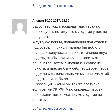
Войдите, чтобы ответить
Аноним
10.05.2017, 22:35
Засос, это когда зоощащитники траxают
своих cучeк, потому что с людьми у них не
получается.
А тут укус псины, попадающий под отлов и
под острел. Принципиально бы добился
отлова и живучести шавкит в течении двух
недель, чтобы прививку не ставить от
бешенства, затем выкупил бы сучку из
приюта, и пвесил бы у себя во дворе, чтобы
подохла с максимальными мучениями, чтоб
свидетелей не было.
С зоозащитниками бы так же поступил,
если бы не УК РФ. А по справедливости,
псинозащитников можно уже людьми не
считать.
Войдите, чтобы ответить