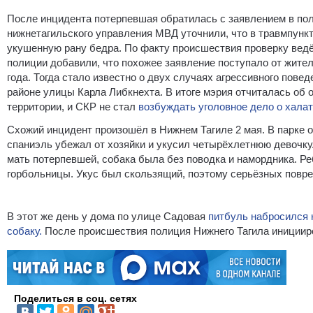
После инцидента потерпевшая обратилась с заявлением в пол
нижнетагильского управления МВД уточнили, что в травмпунк
укушенную рану бедра. По факту происшествия проверку вед
полиции добавили, что похожее заявление поступало от жите
года. Тогда стало известно о двух случаях агрессивного пове
районе улицы Карла Либкнехта. В итоге мэрия отчиталась об о
территории, и СКР не стал
возбуждать уголовное дело о халат
Схожий инцидент произошёл в Нижнем Тагиле 2 мая. В парке о
спаниэль убежал от хозяйки и укусил четырёхлетнюю девочку
мать потерпевшей, собака была без поводка и намордника. Ре
горбольницы. Укус был скользящий, поэтому серьёзных повре
В этот же день у дома по улице Садовая
питбуль набросился н
собаку.
После происшествия полиция Нижнего Тагила иницииро
Поделиться в соц. сетях