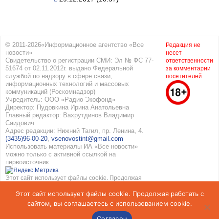
© 2011-2026«Информационное агентство «Все
Редакция не
новости»
несет
Свидетельство о регистрации СМИ: Эл № ФС 77-
ответственности
51674 от 02.11.2012г. выдано Федеральной
за комментарии
службой по надзору в сфере связи,
посетителей
информационных технологий и массовых
коммуникаций (Роскомнадзор)
Учредитель: ООО «Радио-Экофонд»
Директор: Пудовкина Ирина Анатольевна
Главный редактор: Вахрутдинов Владимир
Саидович
Адрес редакции: Нижний Тагил, пр. Ленина, 4.
(3435)96-00-20
,
vsenovostint@gmail.com
Использовать материалы ИА «Все новости»
можно только с активной ссылкой на
первоисточник
Этот сайт использует файлы cookie. Продолжая
работать с сайтом, вы соглашаетесь с
Этот сайт использует файлы cookie. Продолжая работать с
использованием cookie. Подробнее в
Политике
конфиденциальности
и
Соглашение об обработке
сайтом, вы соглашаетесь с использованием cookie.
персональных данных
Согласен