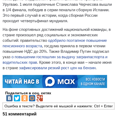
Уругваю. 1 июля подопечные Станислава Черчесова вышли
в 1/4 финала, победив в серии пенальти сборную Испании.
Это первый случай в истории, когда сборная России
проходит четвертьфинал мундиаля.
На фоне спортивных достижений национальной команды, в
стране произошел ряд социальных и экономических
событий: правительство
одобрило поэтапное повышение
пенсионного возраста
, госдума приняла в первом чтении
повышение НДС до 20%. Также Владимир Путин подписал
указ
о повышении госпошлин за выдачу загранпаспорта и
водительских прав
. Кроме этого, в конце мая – начале июня
в стране
зафиксировали резкий рост цен на бензин
.
Поделиться в соц. сетях
Ошибка в тексте? Выделите её мышкой и нажмите: Ctrl + Enter
51 комментарий