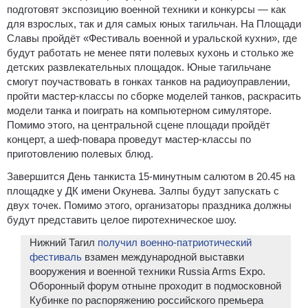
подготовят экспозицию военной техники и конкурсы — как
для взрослых, так и для самых юных тагильчан. На Площади
Славы пройдёт «Фестиваль военной и уральской кухни», где
будут работать не менее пяти полевых кухонь и столько же
детских развлекательных площадок. Юные тагильчане
смогут поучаствовать в гонках танков на радиоуправлении,
пройти мастер-классы по сборке моделей танков, раскрасить
модели танка и поиграть на компьютерном симуляторе.
Помимо этого, на центральной сцене площади пройдёт
концерт, а шеф-повара проведут мастер-классы по
приготовлению полевых блюд.
Завершится День танкиста 15-минутным салютом в 20.45 на
площадке у ДК имени Окунева. Залпы будут запускать с
двух точек. Помимо этого, организаторы праздника должны
будут представить целое пиротехническое шоу.
Нижний Тагил
получил военно-патриотический
фестиваль
взамен международной выставки
вооружения и военной техники Russia Arms Expo.
Оборонный форум отныне проходит в подмосковной
Кубинке по распоряжению российского премьера