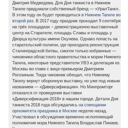
Дмитрия Медведева. Для Дня танкиста в Нижнем
Тагиле придумали собственный бренд — «УралТанк».
В этом году он будет проводиться
в Нижнем Тагиле во
второй раз
. В 2017 году праздник проходил 9 сентября
на трёх площадках – демонстрационно-выставочный
центр на Старателе, площадь Славы и площадь у
Дворца культуры имени Окунева. Однако попасть на
старательский полигон, где проходила реконструкция
Сталинградской битвы, смогли только избранные —
чиновники областного правительства и мэрии Нижнего
Тагила, некоторые представители УВЗ и делегация из
Москвы во главе с вице-премьером Дмитрием
Рогозиным. Тогда чиновник обещал, что Нижнему
Тагилу вернут оборонную выставку, но уже под новым
названием — «Диверсификация». Но Минпромторг
отказался от проведения выставки
«Диверсификация-2018» в нашем городе. Детали Дня
танкиста 2018 года обсуждались
на совещании
оргкомитета праздника в Москве
неделю назад.
Участвовал в обсуждении временно исполняющий
полномочия мэра Нижнего Тагила Владислав Пинаев.