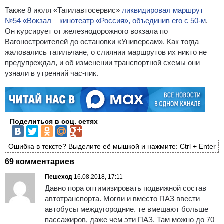
Также 8 июля «Тагилавтосервис»
ликвидировал маршрут
№54 «Вокзал – кинотеатр «Россия», объединив его с 50-м
.
Он курсирует от железнодорожного вокзала по
Вагоностроителей до остановки «Универсам». Как тогда
жаловались тагильчане, о слиянии маршрутов их никто не
предупреждал, и об изменении транспортной схемы они
узнали в утренний час-пик.
Поделиться в соц. сетях
Ошибка в тексте? Выделите её мышкой и нажмите: Ctrl + Enter
69 комментариев
Пешеход
16.08.2018, 17:11
Давно пора оптимизировать подвижной состав
автотранспорта. Могли и вместо ПАЗ ввести
автобусы междугородние. те вмещают больше
пассажиров, даже чем эти ПАЗ. Там можно до 70