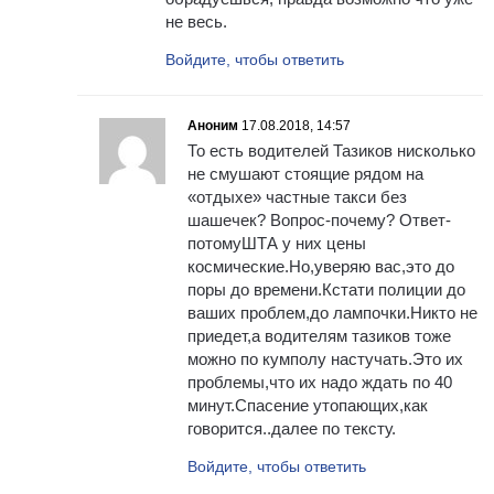
не весь.
Войдите, чтобы ответить
Аноним
17.08.2018, 14:57
То есть водителей Тазиков нисколько
не смушают стоящие рядом на
«отдыхе» частные такси без
шашечек? Вопрос-почему? Ответ-
потомуШТА у них цены
космические.Но,уверяю вас,это до
поры до времени.Кстати полиции до
ваших проблем,до лампочки.Никто не
приедет,а водителям тазиков тоже
можно по кумполу настучать.Это их
проблемы,что их надо ждать по 40
минут.Спасение утопающих,как
говорится..далее по тексту.
Войдите, чтобы ответить