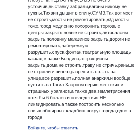
устойчив,выставку забрали,вагоны никому не
нужны,Тихвин дышит в спину,СУМЗ.Так вот.мост
не строить,мосты не ремонтировать,ж/д мосты
тоже,город медленно похоронить,торговые
центры закрыть,новые не строить,автосалоны
закрыть,половину магазинов закрыть,дороги не
ремонтировать,набережную
разрушить,спуск,фонтан,театральную площадь
каскад в парке Бондина,аттракционы
закрыть,дома не строить,траву не стричь,раньше
не стригли и ничего,разрешить ср…ть на
улице,все разрешить,полная анархия,и вообще
пустить.на Тагил Хаарпом серию жестоких и
страшных ураганов,а также два землетрясения
хотя бы 6 баллов.и последствия НЕ
ликвидировать.а также построить несколько
новых обширных кладбищ вокруг города,одно в
городе
Войдите, чтобы ответить