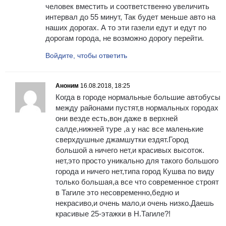
человек вместить и соответственно увеличить
интервал до 55 минут, Так будет меньше авто на
наших дорогах. А то эти газели едут и едут по
дорогам города, не возможно дорогу перейти.
Войдите, чтобы ответить
Аноним
16.08.2018, 18:25
Когда в городе нормальные большие автобусы
между районами пустят,в нормальных городах
они везде есть,вон даже в верхней
салде,нижней туре ,а у нас все маленькие
сверхдушные джамшутки ездят.Город
большой а ничего нет,и красивых высоток.
нет,это просто уникально для такого большого
города и ничего нет,типа город Кушва по виду
только большая,а все что современное строят
в Тагиле это несовременно,бедно и
некрасиво,и очень мало,и очень низко.Даешь
красивые 25-этажки в Н.Тагиле?!