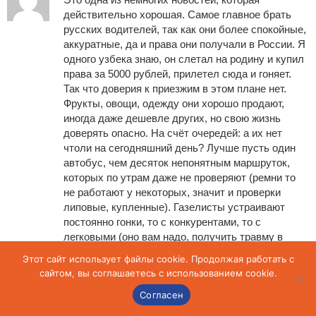
действительно хорошая. Самое главное брать
русских водителей, так как они более спокойные,
аккуратные, да и права они получали в России. Я
одного узбека знаю, он слетал на родину и купил
права за 5000 рублей, прилетел сюда и гоняет.
Так что доверия к приезжим в этом плане нет.
Фрукты, овощи, одежду они хорошо продают,
иногда даже дешевле других, но свою жизнь
доверять опасно. На счёт очередей: а их нет
чтоли на сегодняшний день? Лучше пусть один
автобус, чем десяток непонятным маршруток,
которых по утрам даже не проверяют (ремни то
не работают у некоторых, значит и проверки
липовые, купленные). Газелисты устраивают
постоянно гонки, то с конкурентами, то с
легковыми (оно вам надо, получить травму в
гонке?). Нужно вообще избавить город от газелей.
Этот сайт использует файлы cookie. Продолжая работать с
Каждый автобус надо оборудовать счётчиком
сайтом, вы соглашаетесь с использованием cookie.
пассажиров, чтобы он отправлял автоматически
Согласен
данные на сервер. Зачем? Чтобы отслеживать
поток людей, чтобы при услучае можно было