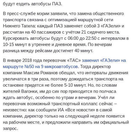
будут ездить автобусы ПАЗ.
В пресс-службе мэрии заявили, что замена общественного
транспорта связана с оптимизацией маршрутной сети
Нижнего Тагила: каждый ПАЗ заменяет собой 3 «ГАЗели» и
рассчитан на 40 пассажиров с учётом 21 сидячего места.
Курсировать автобусы будут с 06:00 до 22:50 с интервалом в
10-15 минут в утреннее и дневное время. По вечерам
разница между рейсами достигнет 40 минут.
В январе 2018 года перевозчик «ТАС»
заменил «ГАЗели» на
маршруте №50 на 9 микроавтобусов
. Тогда директор
компании Максим Романов обещал, что интервалы движения
увеличатся в три раза, поэтому дожидаться транспорта на
остановке придется не более 5-10 минут. Но, по словам
жителей Вагонки, им до сих пор приходится по полчаса
ждать автобус, особенно по утрам и вечерам. Учёл ли
перевозчик возможный транспортный коллапс сейчас –
неизвестно: как сообщили ИА «Все новости» в самой
компании, директор только на следующей неделе появится
на рабочем месте, и предложили направить им официальный
запрос.