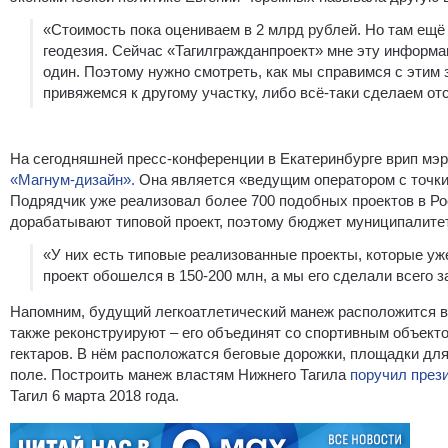
«Стоимость пока оцениваем в 2 млрд рублей. Но там ещё 
геодезия. Сейчас «Тагилгражданпроект» мне эту информа
один. Поэтому нужно смотреть, как мы справимся с этим
привяжемся к другому участку, либо всё-таки сделаем от
На сегодняшней пресс-конференции в Екатеринбурге врип мэр
«Магнум-дизайн».
Она является «ведущим оператором с точки 
Подрядчик уже реализовал более 700 подобных проектов в Ро
дорабатывают типовой проект, поэтому бюджет муниципалитет
«У них есть типовые реализованные проекты, которые уже
проект обошелся в 150-200 млн, а мы его сделали всего з
Напомним, будущий легкоатлетический манеж расположится в
также реконструируют – его объединят со спортивным объект
гектаров. В нём расположатся беговые дорожки, площадки дл
поле. Построить манеж властям Нижнего Тагила
поручил през
Тагил 6 марта 2018 года.