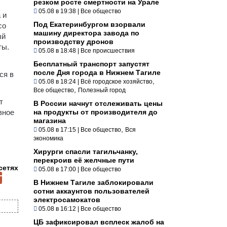
резком росте смертности на Урале
05.08 в 19:38
|
Все общество
 и
Под Екатеринбургом взорвали
со
машину директора завода по
ый
производству дронов
ты.
05.08 в 18:48
|
Все происшествия
Бесплатный транспорт запустят
после Дня города в Нижнем Тагиле
ся в
,
05.08 в 18:24
|
Всё городское хозяйство
,
Все общество
Полезный город
т
В России начнут отслеживать цены
вное
на продукты от производителя до
магазина
,
05.08 в 17:15
|
Все общество
Вся
экономика
Хирурги спасли тагильчанку,
перекроив её желчные пути
сетях
05.08 в 17:00
|
Все общество
В Нижнем Тагиле заблокировали
сотни аккаунтов пользователей
электросамокатов
05.08 в 16:12
|
Все общество
ЦБ зафиксировал всплеск жалоб на