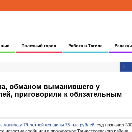
рвью
Полезный город
Работа в Тагиле
Редакци
ка, обманом выманившего у
лей, приговорили к обязательным
выманила у 79-летней женщины 75 тыс рублей
, суд назначил 30
е новости» сообщили в прокуратуре Тагилстроевского района.