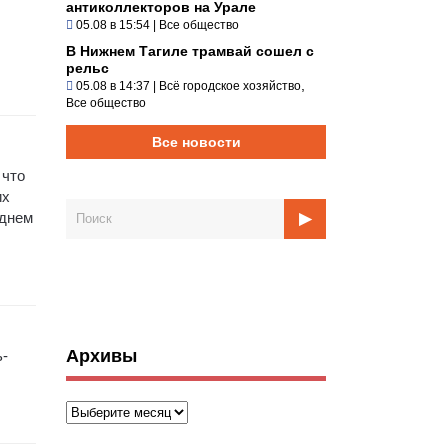
антиколлекторов на Урале
05.08 в 15:54
|
Все общество
В Нижнем Тагиле трамвай сошел с
рельс
,
05.08 в 14:37
|
Всё городское хозяйство
Все общество
Все новости
 что
их
еднем
Архивы
ь-
Архивы