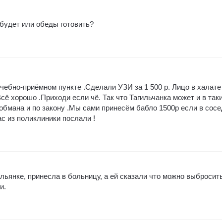
 будет или обеды готовить?
чебно-приёмном пункте .Сделали УЗИ за 1 500 р. Лицо в халате
Всё хорошо .Приходи если чё. Так что Тагильчанка может и в так
 обмана и по закону .Мы сами принесём бабло 1500р если в сос
с из поликлиники послали !
льянке, принесла в больницу, а ей сказали что можно выбросит
и.