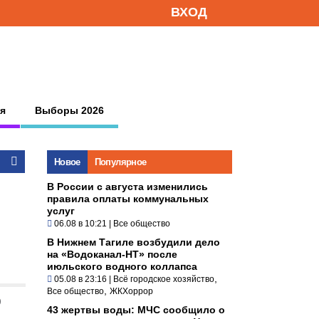
ВХОД
я
Выборы 2026
Новое
Популярное
В России с августа изменились
правила оплаты коммунальных
услуг
06.08 в 10:21
|
Все общество
В Нижнем Тагиле возбудили дело
на «Водоканал-НТ» после
июльского водного коллапса
,
05.08 в 23:16
|
Всё городское хозяйство
,
Все общество
ЖКХоррор
0
43 жертвы воды: МЧС сообщило о