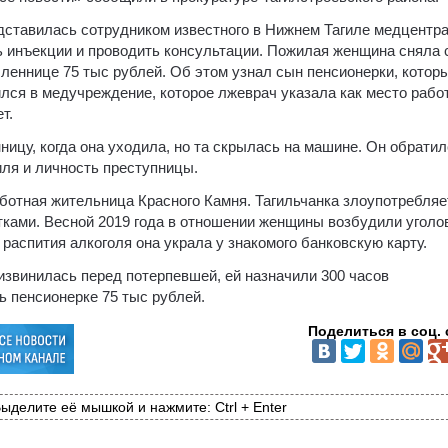
дставилась сотрудником известного в Нижнем Тагиле медцентра
ь инъекции и проводить консультации. Пожилая женщина сняла 
леннице 75 тыс рублей. Об этом узнал сын пенсионерки, котор
лся в медучреждение, которое лжеврач указала как место рабо
т.
цу, когда она уходила, но та скрылась на машине. Он обратил
ля и личность преступницы.
отная жительница Красного Камня. Тагильчанка злоупотребляе
ками. Весной 2019 года в отношении женщины возбудили уголо
 распития алкоголя она украла у знакомого банковскую карту.
извинилась перед потерпевшей, ей назначили 300 часов
ь пенсионерке 75 тыс рублей.
Поделиться в соц. 
ыделите её мышкой и нажмите: Ctrl + Enter