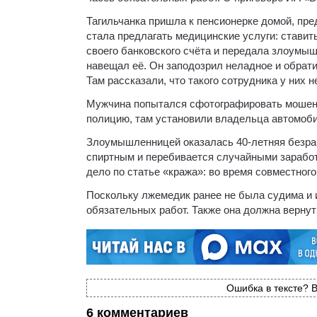
Тагильчанка пришла к пенсионерке домой, пре
стала предлагать медицинские услуги: ставит
своего банковского счёта и передала злоумыш
навещал её. Он заподозрил неладное и обрати
Там рассказали, что такого сотрудника у них не
Мужчина попытался сфотографировать мошенни
полицию, там установили владельца автомоби
Злоумышленницей оказалась 40-летняя безраб
спиртным и перебивается случайными заработ
дело по статье «кража»: во время совместного
Поскольку лжемедик ранее не была судима и 
обязательных работ. Также она должна вернут
Ошибка в тексте? В
6 комментариев