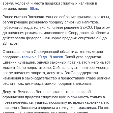
время, условия и места продажи спиртных напитков в
регионе, пишет
66.ru
.
Ранее именно Законодательное собрание принимало законы,
регулирующие розничную продажу спиртных напитков.
Губернатор тогда только исполнял решение ЗакСО. При этом
до введения режима самоизоляции в Свердловской области
действовала федеральная норма продажи спиртного с 8 до
23 часов.
С конца апреля в Свердловской области алкоголь можно
продавать
только с 10 до 19 часов
. Такой указ подписал
Евгений Куйвашев, однако законных прав на это у него на тот
момент было недостаточно. Сейчас, спустя полтора месяца
после введения запрета, депутаты ЗакСо поддержали
изменения в законодательство и предоставили главе региона
решать, как, где и когда можно продавать алкоголь.
Депутат Вячеслав Вегнер считает, что решения об
ограничении продажи спиртного нужно принимать только в
чрезвычайных ситуациях, поскольку во время карантина это
привело к большим очередям и толкучке в магазинах. По его
словам, не нужно отдавать эту норму «на откуп»