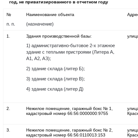
год, не приватизированного в отчетном году
№
Наименование объекта
Адре
п. п.
(назначение)
1.
Здания производственной базы:
улиц
1) административно-бытовое 2-х этажное
здание с теплыми пристроями (Литера А,
А1, А2, АЗ);
2) здание склада (литер Б);
3) здание склада (литер В);
4) здание склада (литер Д)
2.
Нежилое помещение, гаражный бокс № 1,
улиц
кадастровый номер 66:56:0000000:9755
Крас
3.
Нежилое помещение, гаражный бокс № 2,
улиц
кадастровый номер 66:56:0110013:153
Крас