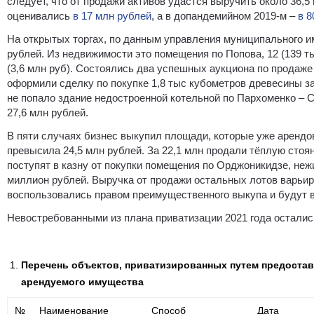
следует, что от продажи активов удастся выручить около 36,5
оценивались
в 17 млн рублей
, а в допандемийном 2019-м –
в 8
На открытых торгах, по данным управления муниципального им
рублей. Из недвижимости это помещения по Попова, 12 (139 тыс
(3,6 млн руб). Состоялись два успешных аукциона по продаже
оформили сделку по покупке 1,8 тыс кубометров древесины за
не попало здание недостроенной котельной по Пархоменко – С
27,6 млн рублей.
В пяти случаях бизнес выкупил площади, которые уже арендо
превысила 24,5 млн рублей. За 22,1 млн продали тёплую стоя
поступят в казну от покупки помещения по Орджоникидзе, не
миллион рублей. Выручка от продажи остальных лотов варьир
воспользовались правом преимущественного выкупа и будут вн
Невостребованными из плана приватизации 2021 года осталис
Перечень объектов, приватизированных путем предостав
арендуемого имущества
№
Наименование
Способ
Дата