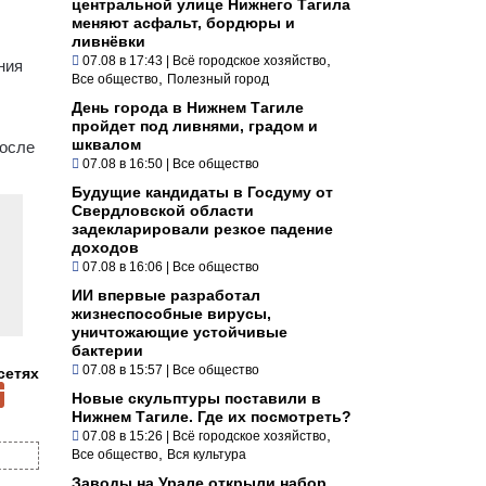
центральной улице Нижнего Тагила
меняют асфальт, бордюры и
ливнёвки
,
07.08 в 17:43
|
Всё городское хозяйство
ния
,
Все общество
Полезный город
День города в Нижнем Тагиле
пройдет под ливнями, градом и
шквалом
После
07.08 в 16:50
|
Все общество
Будущие кандидаты в Госдуму от
Свердловской области
задекларировали резкое падение
доходов
07.08 в 16:06
|
Все общество
ИИ впервые разработал
жизнеспособные вирусы,
уничтожающие устойчивые
бактерии
07.08 в 15:57
|
Все общество
сетях
Новые скульптуры поставили в
Нижнем Тагиле. Где их посмотреть?
,
07.08 в 15:26
|
Всё городское хозяйство
,
Все общество
Вся культура
Заводы на Урале открыли набор