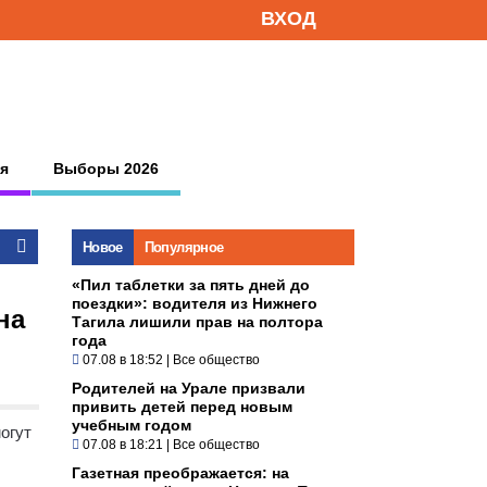
ВХОД
я
Выборы 2026
Новое
Популярное
«Пил таблетки за пять дней до
поездки»: водителя из Нижнего
на
Тагила лишили прав на полтора
года
07.08 в 18:52
|
Все общество
Родителей на Урале призвали
привить детей перед новым
учебным годом
огут
07.08 в 18:21
|
Все общество
Газетная преображается: на