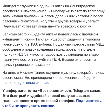
Инцидент случился в одной из аптек на Ленинградском
проспекте. Сначала компания молодёжи гуляет по торговому
залу, изучая прилавки. А потом двое из них хватают с полок
батончики гематогена, йогурты и другие товары и убегают.
Фармацевт успевает лишь нажать тревожную кнопку.
Записью этого инцидента аптека поделилась с пабликом
«Инцидент Нижний Тагила». Ущерб от хищения в торговой
точке оценили в 1800 рублей. По данным пресс-группы МВД,
сообщение о правонарушении зафиксировали в отделе
полиции №17. Личности подростков установили по видео,
парни уже состоят на учёте в ПДН. Вскоре их опросят и
примут решение о наказании.
На днях в Нижнем Тагиле осудили мужчину, который спаивал
своего сына. Его приговорили к ограничению свободы
и
лишили родительских прав.
У информагентства «Все новости» есть Telegram-канал.
Это быстрый и удобный способ получать самые
главные новости прямо в свой телефон.
Подпишитесь,
чтобы не пропускать важное.