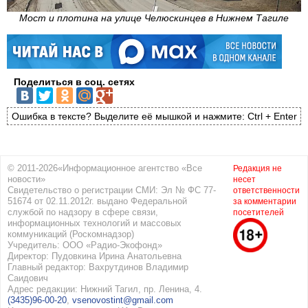
Мост и плотина на улице Челюскинцев в Нижнем Тагиле
Поделиться в соц. сетях
Ошибка в тексте? Выделите её мышкой и нажмите: Ctrl + Enter
© 2011-2026«Информационное агентство «Все
Редакция не
новости»
несет
Свидетельство о регистрации СМИ: Эл № ФС 77-
ответственности
51674 от 02.11.2012г. выдано Федеральной
за комментарии
службой по надзору в сфере связи,
посетителей
информационных технологий и массовых
коммуникаций (Роскомнадзор)
Учредитель: ООО «Радио-Экофонд»
Директор: Пудовкина Ирина Анатольевна
Главный редактор: Вахрутдинов Владимир
Саидович
Адрес редакции: Нижний Тагил, пр. Ленина, 4.
(3435)96-00-20
,
vsenovostint@gmail.com