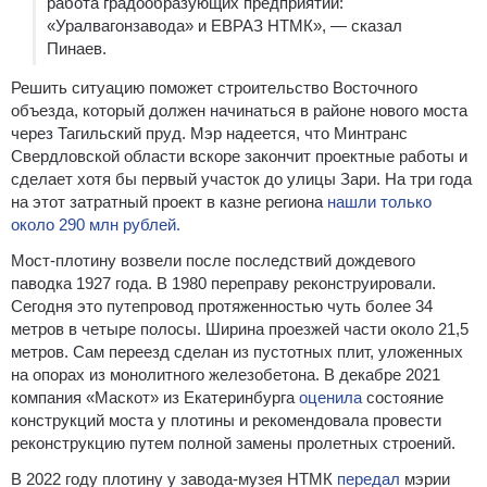
работа градообразующих предприятий:
«Уралвагонзавода» и ЕВРАЗ НТМК», — сказал
Пинаев.
Решить ситуацию поможет строительство Восточного
объезда, который должен начинаться в районе нового моста
через Тагильский пруд. Мэр надеется, что Минтранс
Свердловской области вскоре закончит проектные работы и
сделает хотя бы первый участок до улицы Зари. На три года
на этот затратный проект в казне региона
нашли только
около 290 млн рублей.
Мост-плотину возвели после последствий дождевого
паводка 1927 года. В 1980 переправу реконструировали.
Сегодня это путепровод протяженностью чуть более 34
метров в четыре полосы. Ширина проезжей части около 21,5
метров. Сам переезд сделан из пустотных плит, уложенных
на опорах из монолитного железобетона. В декабре 2021
компания «Маскот» из Екатеринбурга
оценила
состояние
конструкций моста у плотины и рекомендовала провести
реконструкцию путем полной замены пролетных строений.
В 2022 году плотину у завода-музея НТМК
передал
мэрии