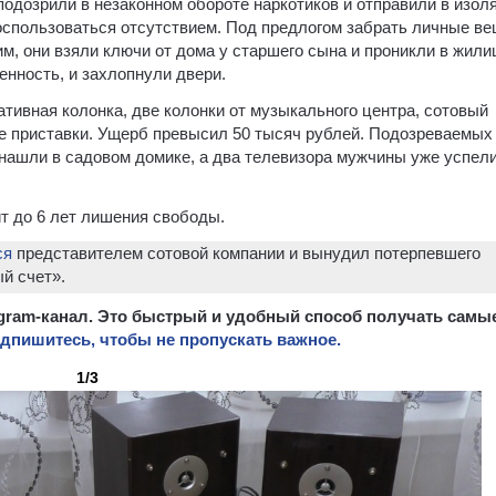
одозрили в незаконном обороте наркотиков и отправили в изоля
оспользоваться отсутствием. Под предлогом забрать личные ве
, они взяли ключи от дома у старшего сына и проникли в жили
енность, и захлопнули двери.
ативная колонка, две колонки от музыкального центра, сотовый
е приставки. Ущерб превысил 50 тысяч рублей. Подозреваемых 
 нашли в садовом домике, а два телевизора мужчины уже успел
т до 6 лет лишения свободы.
ся
представителем сотовой компании и вынудил потерпевшего
й счет».
egram-канал. Это быстрый и удобный способ получать самы
дпишитесь, чтобы не пропускать важное.
1/3