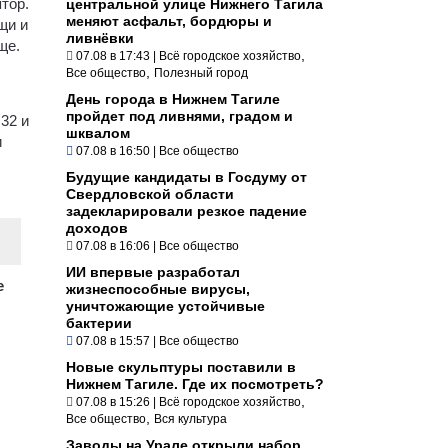
тор.
центральной улице Нижнего Тагила
меняют асфальт, бордюры и
щи и
ливнёвки
ще.
,
07.08 в 17:43
|
Всё городское хозяйство
,
Все общество
Полезный город
День города в Нижнем Тагиле
пройдет под ливнями, градом и
32 и
шквалом
и
07.08 в 16:50
|
Все общество
Будущие кандидаты в Госдуму от
Свердловской области
задекларировали резкое падение
доходов
07.08 в 16:06
|
Все общество
ИИ впервые разработал
е
жизнеспособные вирусы,
уничтожающие устойчивые
бактерии
07.08 в 15:57
|
Все общество
Новые скульптуры поставили в
Нижнем Тагиле. Где их посмотреть?
,
07.08 в 15:26
|
Всё городское хозяйство
,
Все общество
Вся культура
Заводы на Урале открыли набор