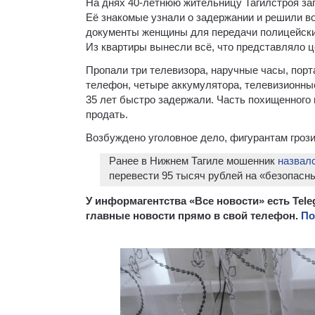
На днях 40-летнюю жительницу Тагилстроя зап
Её знакомые узнали о задержании и решили в
документы женщины для передачи полицейским
Из квартиры вынесли всё, что представляло ц
Пропали три телевизора, наручные часы, порт
телефон, четыре аккумулятора, телевизионны
35 лет быстро задержали. Часть похищенного
продать.
Возбуждено уголовное дело, фигурантам грози
Ранее в Нижнем Тагиле мошенник
назвал
перевести 95 тысяч рублей на «безопасны
У информагентства «Все новости» есть Tel
главные новости прямо в свой телефон.
По