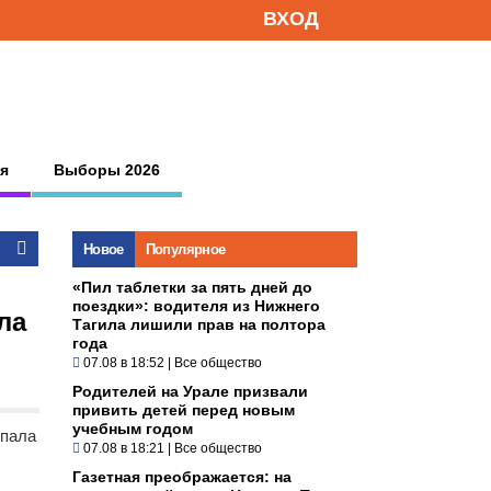
ВХОД
я
Выборы 2026
Новое
Популярное
«Пил таблетки за пять дней до
поездки»: водителя из Нижнего
ла
Тагила лишили прав на полтора
года
07.08 в 18:52
|
Все общество
Родителей на Урале призвали
привить детей перед новым
учебным годом
опала
07.08 в 18:21
|
Все общество
Газетная преображается: на