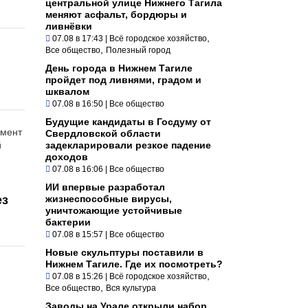
центральной улице Нижнего Тагила
меняют асфальт, бордюры и
ливнёвки
,
07.08 в 17:43
|
Всё городское хозяйство
,
Все общество
Полезный город
День города в Нижнем Тагиле
пройдет под ливнями, градом и
шквалом
07.08 в 16:50
|
Все общество
Будущие кандидаты в Госдуму от
умент
Свердловской области
й
задекларировали резкое падение
доходов
07.08 в 16:06
|
Все общество
ИИ впервые разработал
ез
жизнеспособные вирусы,
уничтожающие устойчивые
бактерии
07.08 в 15:57
|
Все общество
Новые скульптуры поставили в
Нижнем Тагиле. Где их посмотреть?
,
07.08 в 15:26
|
Всё городское хозяйство
,
Все общество
Вся культура
Заводы на Урале открыли набор