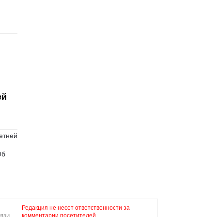
ей
етней
Об
Редакция не несет ответственности за
язи,
комментарии посетителей