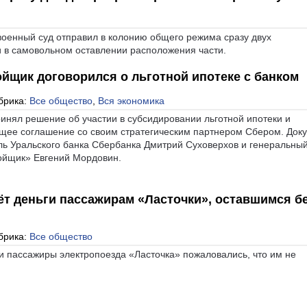
военный суд отправил в колонию общего режима сразу двух
в самовольном оставлении расположения части.
ойщик договорился о льготной ипотеке с банком
брика:
Все общество
,
Вся экономика
нял решение об участии в субсидировании льготной ипотеки и
щее соглашение со своим стратегическим партнером Сбером. Док
ь Уральского банка Сбербанка Дмитрий Суховерхов и генеральны
ойщик» Евгений Мордовин.
ёт деньги пассажирам «Ласточки», оставшимся б
брика:
Все общество
и пассажиры электропоезда «Ласточка» пожаловались, что им не