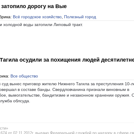
 затопило дорогу на Вые
брика:
Всё городское хозяйство
,
Полезный город
и холодной воды затопили Липовый тракт.
Тагила осудили за похищения людей десятилетн
рика:
Все общество
 суд вынес приговор жителю Нижнего Тагила за преступления 10-л
совершал в составе банды. Свердловчанина признали виновным в
ое, вымогательстве, бандитизме и незаконном хранении оружия. 
лужба облсуда.
сти»
74 от 02.11.2012г. выдано Федеральной службой по надзору в сфере св