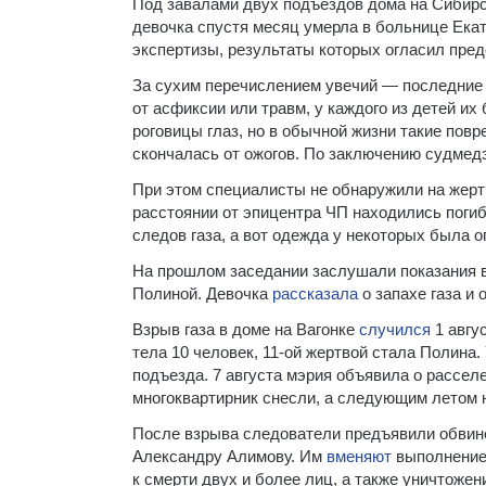
Под завалами двух подъездов дома на Сибирск
девочка спустя месяц умерла в больнице Екат
экспертизы, результаты которых огласил пре
За сухим перечислением увечий — последние 
от асфиксии или травм, у каждого из детей их
роговицы глаз, но в обычной жизни такие пов
скончалась от ожогов. По заключению судмедэ
При этом специалисты не обнаружили на жертв
расстоянии от эпицентра ЧП находились поги
следов газа, а вот одежда у некоторых была о
На прошлом заседании заслушали показания вр
Полиной. Девочка
рассказала
о запахе газа и 
Взрыв газа в доме на Вагонке
случился
1 авгу
тела 10 человек, 11-ой жертвой стала Полина.
подъезда. 7 августа мэрия объявила о рассел
многоквартирник снесли, а следующим летом н
После взрыва следователи предъявили обвине
Александру Алимову. Им
вменяют
выполнение 
к смерти двух и более лиц, а также уничтоже