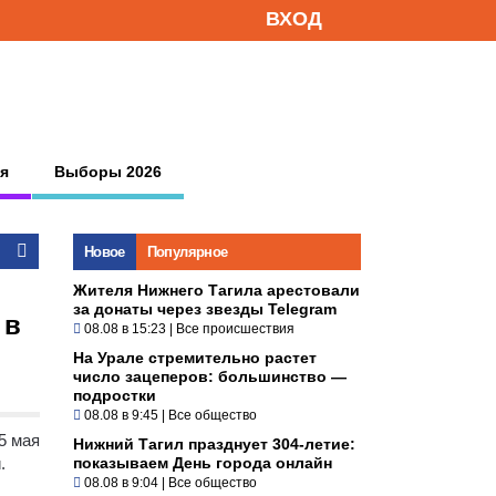
ВХОД
я
Выборы 2026
Новое
Популярное
Жителя Нижнего Тагила арестовали
за донаты через звезды Telegram
 в
08.08 в 15:23
|
Все происшествия
На Урале стремительно растет
число зацеперов: большинство —
подростки
08.08 в 9:45
|
Все общество
5 мая
Нижний Тагил празднует 304-летие:
.
показываем День города онлайн
08.08 в 9:04
|
Все общество