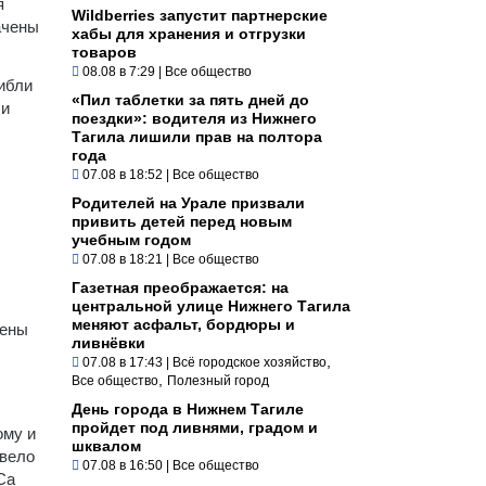
я
Wildberries запустит партнерские
ачены
хабы для хранения и отгрузки
товаров
08.08 в 7:29
|
Все общество
ибли
«Пил таблетки за пять дней до
 и
поездки»: водителя из Нижнего
Тагила лишили прав на полтора
года
07.08 в 18:52
|
Все общество
Родителей на Урале призвали
привить детей перед новым
учебным годом
07.08 в 18:21
|
Все общество
Газетная преображается: на
центральной улице Нижнего Тагила
меняют асфальт, бордюры и
жены
ливнёвки
,
07.08 в 17:43
|
Всё городское хозяйство
,
Все общество
Полезный город
День города в Нижнем Тагиле
пройдет под ливнями, градом и
ому и
шквалом
ивело
07.08 в 16:50
|
Все общество
Са