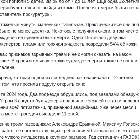
ой погибли 5 детей, им было от 7 до 16 лет. Еще одна 12-летня
еринбурга, так и не выйдя из комы. После их смерти были назн
дставитель прокуратуры.
тяжелые минуты маленьких тагильчан. Практически все они пог
 было не менее десятка. Некоторые получили ожоги, в том числе
реждения не привели бы к смерти. Одна 15-летняя девушка
кспертов, пламя или горячая жидкость повредили 94% её кожи.
ах признаков взрывных травм и не смогли сказать, на каком
бшие. В крови и смывах с кожи судмедэксперты также не нашли
палена.
ача, которая одной из последних разговаривала с 12-летней
о том, что просила подругу открыть окно.
ста 2024 года. Два подъезда обрушились, под завалами обнару
 Утром 3 августа бульдозеры сравняли с землей остатки первого
ении всей пятиэтажки, признанной аварийным. Уже через месяц
а месте трагедии высадили 11 елей.
ние троим газовщикам: Александре Ерыкиной, Максиму Гривск
работ, не соответствующих требованиям безопасности, что пр
ние чужого имущества в крупном размере. Год сотрудники ГАЗЭК