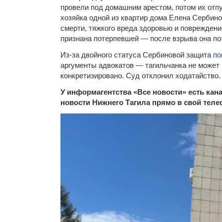
провели под домашним арестом, потом их отп
хозяйка одной из квартир дома Елена Сербин
смерти, тяжкого вреда здоровью и поврежден
признана потерпевшей — после взрыва она по
Из-за двойного статуса Сербиновой защита
по
аргументы адвокатов — тагильчанка не может
конкретизировано. Суд отклонил ходатайство.
У информагентства «Все новости» есть ка
новости Нижнего Тагила прямо в свой тел