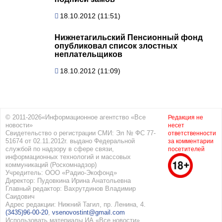
18.10.2012 (11:51)
Нижнетагильский Пенсионный фонд
опубликовал список злостных
неплательщиков
18.10.2012 (11:09)
© 2011-2026«Информационное агентство «Все
Редакция не
новости»
несет
Свидетельство о регистрации СМИ: Эл № ФС 77-
ответственности
51674 от 02.11.2012г. выдано Федеральной
за комментарии
службой по надзору в сфере связи,
посетителей
информационных технологий и массовых
коммуникаций (Роскомнадзор)
Учредитель: ООО «Радио-Экофонд»
Директор: Пудовкина Ирина Анатольевна
Главный редактор: Вахрутдинов Владимир
Саидович
Адрес редакции: Нижний Тагил, пр. Ленина, 4.
(3435)96-00-20
,
vsenovostint@gmail.com
Использовать материалы ИА «Все новости»