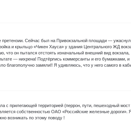
ие претензии. Сейчас был на Привокзальной площади — ужаснул
ройка и крыльцо «Чикен Хауса» у здания Центрального ЖД вокз
аю, что он пытался отстоять изначальный внешний вид вокзала,
ультате — нихрена! Подтёрлись коммерсанты и его бумажками, и
ло благополучно замяли!! Я удивляюсь, что у него самого в каб
ла с прилегающей территорией (перрон, пути, пешеходный мост
вляется собственностью ОАО «Российские железные дороги». 
но возникать по этому поводу !