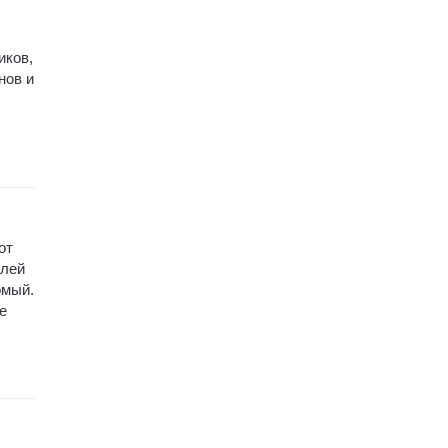
иков,
нов и
от
елей
омый.
е