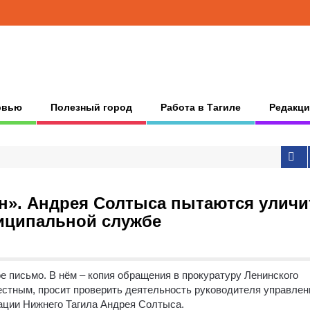
рвью
Полезный город
Работа в Тагиле
Редакци
он». Андрея Солтыса пытаются уличи
ниципальной службе
е письмо.
В нём – копия обращения в прокуратуру Ленинского
естным, просит проверить деятельность руководителя управлен
ации Нижнего Тагила Андрея Солтыса.