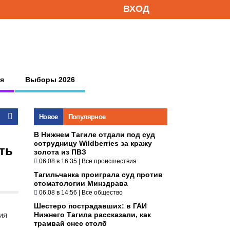
ВХОД
я
Выборы 2026
Новое
Популярное
В Нижнем Тагиле отдали под суд
сотрудницу Wildberries за кражу
ть
золота из ПВЗ
06.08 в 16:35
|
Все происшествия
Тагильчанка проиграла суд против
стоматологии Минздрава
06.08 в 14:56
|
Все общество
Шестеро пострадавших: в ГАИ
ия
Нижнего Тагила рассказали, как
трамвай снес столб