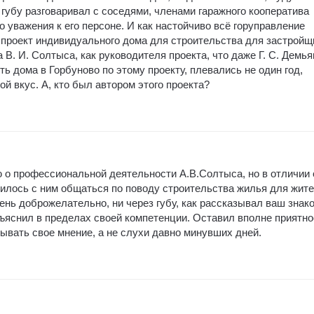
губу разговаривал с соседями, членами гаражного кооператива
 уважения к его персоне. И как настойчиво всё горуправление
 проект индивидуального дома для строительства для застройщ
 В. И. Солтыса, как руководителя проекта, что даже Г. С. Демья
ь дома в Горбуново по этому проекту, плевались не один год,
й вкус. А, кто был автором этого проекта?
ю о профессиональной деятельности А.В.Солтыса, но в отличии 
илось с ним общаться по поводу строительства жилья для жит
ень доброжелательно, ни через губу, как рассказывал ваш знак
ъяснил в пределах своей компетенции. Оставил вполне приятно
ывать свое мнение, а не слухи давно минувших дней.