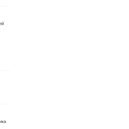
ей
ика