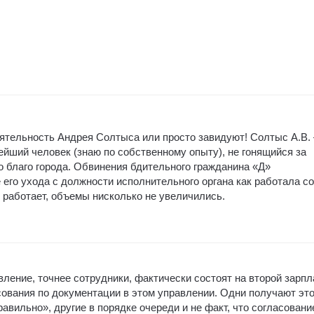
ятельность Андрея Солтыса или просто завидуют! Солтыс А.В.
ейший человек (знаю по собственному опыту), не гонящийся за
о благо города. Обвинения бдительного гражданина «Д»
 его ухода с должности исполнительного органа как работала со
и работает, объемы нисколько не увеличились.
вление, точнее сотрудники, фактически состоят на второй зарпл
сования по документации в этом управлении. Одни получают эт
авильно», другие в порядке очереди и не факт, что согласовани