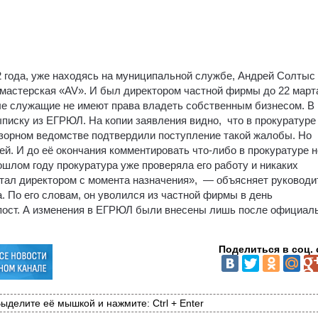
2 года, уже находясь на муниципальной службе, Андрей Солтыс
мастерская «AV». И был директором частной фирмы до 22 март
ые служащие не имеют права владеть собственным бизнесом. В
писку из ЕГРЮЛ. На копии заявления видно, что в прокуратуре
дзорном ведомстве подтвердили поступление такой жалобы. Но
ней. И до её окончания комментировать что-либо в прокуратуре н
ошлом году прокуратура уже проверяла его работу и никаких
ботал директором с момента назначения», — объясняет руководи
. По его словам, он уволился из частной фирмы в день
пост. А изменения в ЕГРЮЛ были внесены лишь после официал
Поделиться в соц. 
ыделите её мышкой и нажмите: Ctrl + Enter