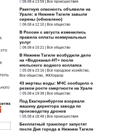
06.08 в 13:59
|
Все происшествия
Ракетную опасность объявили на
Урале: в Нижнем Тагиле завыли
сирены (обновлено)
06.08 в 12:10
|
Все общество
В России с августа изменились
правила оплаты коммунальных
а
услуг
06.08 в 10:21
|
Все общество
 это
В Нижнем Тагиле возбудили дело
на «Водоканал-НТ» после
е
июльского водного коллапса
,
05.08 в 23:16
|
Всё городское хозяйство
тель
,
Все общество
ЖКХоррор
43 жертвы воды: МЧС сообщило о
ьного
резком росте смертности на Урале
05.08 в 19:38
|
Все общество
Под Екатеринбургом взорвали
сетях
машину директора завода по
производству дронов
05.08 в 18:48
|
Все происшествия
Бесплатный транспорт запустят
после Дня города в Нижнем Тагиле