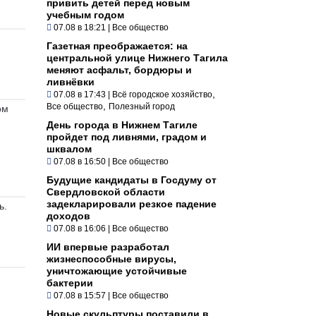
привить детей перед новым
учебным годом
07.08 в 18:21
|
Все общество
Газетная преображается: на
центральной улице Нижнего Тагила
меняют асфальт, бордюры и
ливнёвки
,
07.08 в 17:43
|
Всё городское хозяйство
,
Все общество
Полезный город
ом
День города в Нижнем Тагиле
пройдет под ливнями, градом и
шквалом
07.08 в 16:50
|
Все общество
Будущие кандидаты в Госдуму от
Свердловской области
задекларировали резкое падение
ь.
доходов
07.08 в 16:06
|
Все общество
ИИ впервые разработал
жизнеспособные вирусы,
уничтожающие устойчивые
бактерии
07.08 в 15:57
|
Все общество
Новые скульптуры поставили в