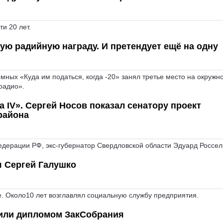
и 20 лет.
ую радийную награду. И претендует ещё на одну
мных «Куда им податься, когда -20» занял третье место на окружн
радио».
а IV». Сергей Носов показал сенатору проект
района
едерации РФ, экс-губернатор Свердловской области Эдуард Россел
я Сергей Галушко
е. Около10 лет возглавлял социальную службу предприятия.
дили дипломом ЗакСобрания