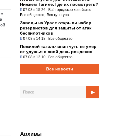
Нижнем Тагиле. Где их посмотреть?
,
07.08 в 15:26
|
Всё городское хозяйство
ем
,
Все общество
Вся культура
а
Заводы на Урале открыли набор
ной
резервистов для защиты от атак
беспилотников
07.08 в 14:18
|
Все общество
Пожилой тагильчанин чуть не умер
от удушья в свой день рождения
07.08 в 13:10
|
Все общество
Все новости
Архивы