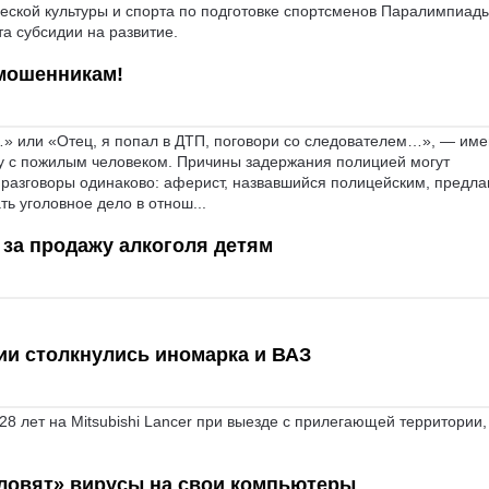
еской культуры и спорта по подготовке спортсменов Паралимпиад
 субсидии на развитие.
 мошенникам!
…» или «Отец, я попал в ДТП, поговори со следователем…», — им
у с пожилым человеком. Причины задержания полицией могут
 разговоры одинаково: аферист, назвавшийся полицейским, предла
ть уголовное дело в отнош...
 за продажу алкоголя детям
ии столкнулись иномарка и ВАЗ
8 лет на Mitsubishi Lancer при выезде с прилегающей территории,
«ловят» вирусы на свои компьютеры