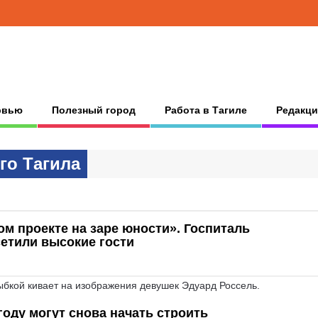
рвью
Полезный город
Работа в Тагиле
Редакци
гo Тaгилa
м проекте на заре юности». Госпиталь
етили высокие гости
ыбкой кивает на изображения девушек Эдуард Россель.
оду могут снова начать строить