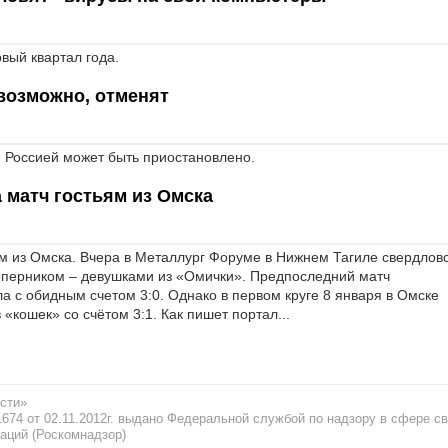
вый квартал года.
 возможно, отменят
Россией может быть приостановлено.
 матч гостьям из Омска
м из Омска. Вчера в Металлург Форуме в Нижнем Тагиле свердлов
оперником – девушками из «Омички». Предпоследний матч
 с обидным счетом 3:0. Однако в первом круге 8 января в Омске
«кошек» со счётом 3:1. Как пишет портал...
сти»
74 от 02.11.2012г. выдано Федеральной службой по надзору в сфере св
аций (Роскомнадзор)