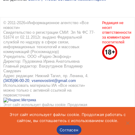
© 2011-2026«Информационное агентство «Все
Редакция не
новости»
несет
Свидетельство о регистрации СМИ: Эл № ФС 77-
ответственности
51674 от 02.11.2012г. выдано Федеральной
за комментарии
службой по надзору в сфере связи,
посетителей
информационных технологий и массовых
коммуникаций (Роскомнадзор)
Учредитель: ООО «Радио-Экофонд»
Директор: Пудовкина Ирина Анатольевна
Главный редактор: Вахрутдинов Владимир
Саидович
Адрес редакции: Нижний Тагил, пр. Ленина, 4.
(3435)96-00-20
,
vsenovostint@gmail.com
Использовать материалы ИА «Все новости»
можно только с активной ссылкой на
первоисточник
Этот сайт использует файлы cookie. Продолжая
работать с сайтом, вы соглашаетесь с
Этот сайт использует файлы cookie. Продолжая работать с
использованием cookie. Подробнее в
Политике
конфиденциальности
и
Соглашение об обработке
сайтом, вы соглашаетесь с использованием cookie.
персональных данных
Согласен