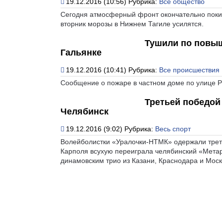
19.12.2016 (10:56)
Рубрика:
Все общество
Сегодня атмосферный фронт окончательно покине
вторник морозы в Нижнем Тагиле усилятся.
Тушили по повыш
Гальянке
19.12.2016 (10:41)
Рубрика:
Все происшествия
Сообщение о пожаре в частном доме по улице Ра
Третьей победой
Челябинск
19.12.2016 (9:02)
Рубрика:
Весь спорт
Волейболистки «Уралочки-НТМК» одержали треть
Карполя всухую переиграла челябинский «Метар»
динамовским трио из Казани, Краснодара и Моск