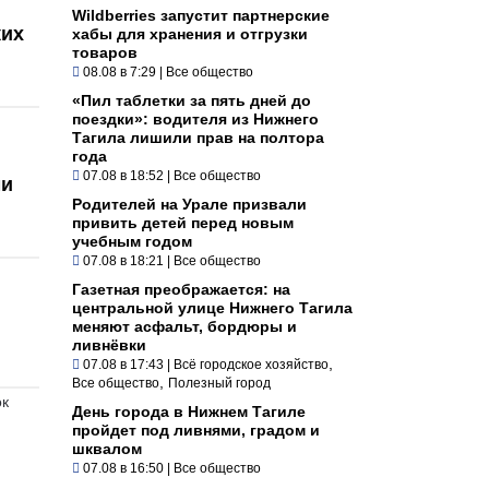
Wildberries запустит партнерские
ких
хабы для хранения и отгрузки
товаров
08.08 в 7:29
|
Все общество
«Пил таблетки за пять дней до
поездки»: водителя из Нижнего
Тагила лишили прав на полтора
года
07.08 в 18:52
|
Все общество
ми
Родителей на Урале призвали
привить детей перед новым
учебным годом
07.08 в 18:21
|
Все общество
Газетная преображается: на
центральной улице Нижнего Тагила
меняют асфальт, бордюры и
ливнёвки
,
07.08 в 17:43
|
Всё городское хозяйство
,
Все общество
Полезный город
ок
День города в Нижнем Тагиле
пройдет под ливнями, градом и
шквалом
07.08 в 16:50
|
Все общество