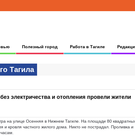
рвью
Полезный город
Работа в Тагиле
Редакци
гo Тaгилa
 без электричества и отопления провели жители
утра на улице Осенняя в Нижнем Тагиле. На площади 80 квадратны
я и кровля частного жилого дома. Никто не пострадал. Проливка и
 часам.