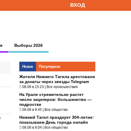
ВХОД
я
Выборы 2026
Новое
Популярное
Жителя Нижнего Тагила арестовали
за донаты через звезды Telegram
08.08 в 15:23
|
Все происшествия
На Урале стремительно растет
число зацеперов: большинство —
подростки
08.08 в 9:45
|
Все общество
Нижний Тагил празднует 304-летие:
х
показываем День города онлайн
08.08 в 9:04
|
Все общество