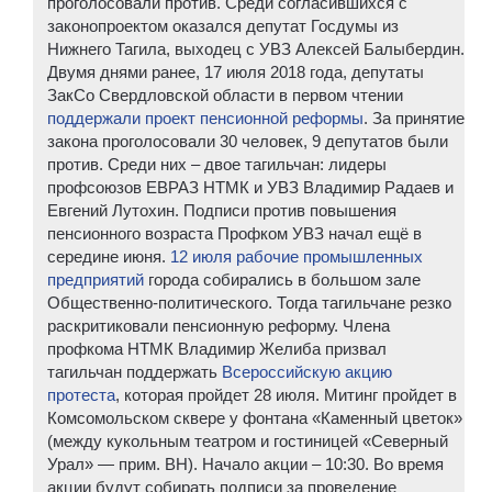
проголосовали против. Среди согласившихся с
законопроектом оказался депутат Госдумы из
Нижнего Тагила, выходец с УВЗ Алексей Балыбердин.
Двумя днями ранее, 17 июля 2018 года, депутаты
ЗакСо Свердловской области в первом чтении
поддержали проект пенсионной реформы
. За принятие
закона проголосовали 30 человек, 9 депутатов были
против. Среди них – двое тагильчан: лидеры
профсоюзов ЕВРАЗ НТМК и УВЗ Владимир Радаев и
Евгений Лутохин. Подписи против повышения
пенсионного возраста Профком УВЗ начал ещё в
середине июня.
12 июля рабочие промышленных
предприятий
города собирались в большом зале
Общественно-политического. Тогда тагильчане резко
раскритиковали пенсионную реформу. Члена
профкома НТМК Владимир Желиба призвал
тагильчан поддержать
Всероссийскую акцию
протеста
, которая пройдет 28 июля. Митинг пройдет в
Комсомольском сквере у фонтана «Каменный цветок»
(между кукольным театром и гостиницей «Северный
Урал» — прим. ВН). Начало акции – 10:30. Во время
акции будут собирать подписи за проведение