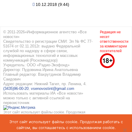
10.12.2018 (9:44)
© 2011-2026«Информационное агентство «Все
Редакция не
новости»
несет
Свидетельство о регистрации СМИ: Эл № ФС 77-
ответственности
51674 от 02.11.2012г. выдано Федеральной
за комментарии
службой по надзору в сфере связи,
посетителей
информационных технологий и массовых
коммуникаций (Роскомнадзор)
Учредитель: ООО «Радио-Экофонд»
Директор: Пудовкина Ирина Анатольевна
Главный редактор: Вахрутдинов Владимир
Саидович
Адрес редакции: Нижний Тагил, пр. Ленина, 4.
(3435)96-00-20
,
vsenovostint@gmail.com
Использовать материалы ИА «Все новости»
можно только с активной ссылкой на
первоисточник
Этот сайт использует файлы cookie. Продолжая
работать с сайтом, вы соглашаетесь с
Этот сайт использует файлы cookie. Продолжая работать с
использованием cookie. Подробнее в
Политике
конфиденциальности
и
Соглашение об обработке
сайтом, вы соглашаетесь с использованием cookie.
персональных данных