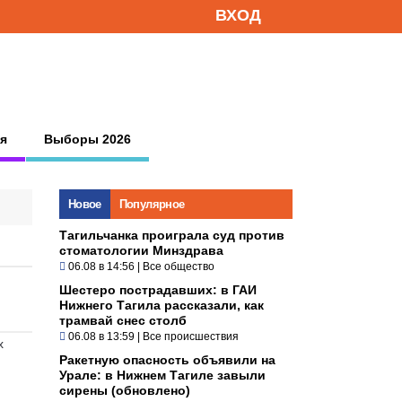
ВХОД
я
Выборы 2026
Новое
Популярное
Тагильчанка проиграла суд против
стоматологии Минздрава
06.08 в 14:56
|
Все общество
Шестеро пострадавших: в ГАИ
Нижнего Тагила рассказали, как
трамвай снес столб
06.08 в 13:59
|
Все происшествия
х
Ракетную опасность объявили на
Урале: в Нижнем Тагиле завыли
сирены (обновлено)