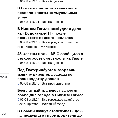
06.08 в 12:10
|
Все общество
В России с августа изменились
правила оплаты коммунальных
услуг
06.08 в 10:21
|
Все общество
В Нижнем Тагиле возбудили дело
на «Водоканал-НТ» после
июльского водного коллапса
,
05.08 в 23:16
|
Всё городское хозяйство
,
Все общество
ЖКХоррор
43 жертвы воды: МЧС сообщило о
резком росте смертности на Урале
05.08 в 19:38
|
Все общество
Под Екатеринбургом взорвали
машину директора завода по
твой
производству дронов
05.08 в 18:48
|
Все происшествия
Бесплатный транспорт запустят
после Дня города в Нижнем Тагиле
,
05.08 в 18:24
|
Всё городское хозяйство
,
Все общество
Полезный город
В России начнут отслеживать цены
тов.
на продукты от производителя до