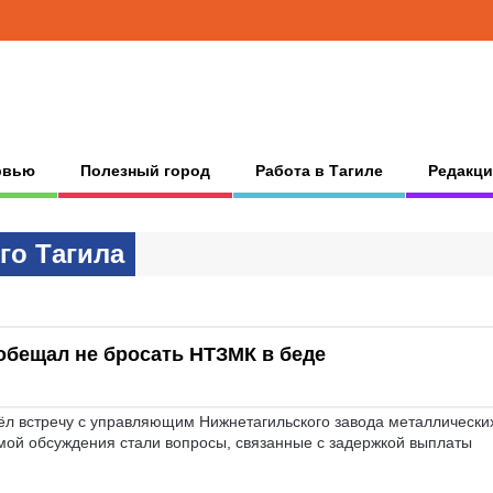
рвью
Полезный город
Работа в Тагиле
Редакци
гo Тaгилa
обещал не бросать НТЗМК в беде
ёл встречу с управляющим Нижнетагильского завода металлически
ой обсуждения стали вопросы, связанные с задержкой выплаты