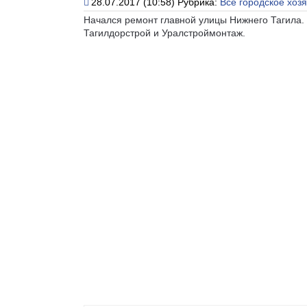
28.07.2017 (10:58)
Рубрика:
Всё городское хоз
Начался ремонт главной улицы Нижнего Тагила.
Тагилдорстрой и Уралстроймонтаж.