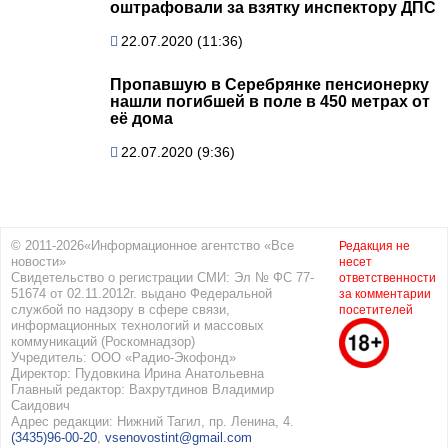
оштрафовали за взятку инспектору ДПС
22.07.2020 (11:36)
Пропавшую в Серебрянке пенсионерку
нашли погибшей в поле в 450 метрах от
её дома
22.07.2020 (9:36)
© 2011-2026«Информационное агентство «Все
Редакция не
новости»
несет
Свидетельство о регистрации СМИ: Эл № ФС 77-
ответственности
51674 от 02.11.2012г. выдано Федеральной
за комментарии
службой по надзору в сфере связи,
посетителей
информационных технологий и массовых
коммуникаций (Роскомнадзор)
Учредитель: ООО «Радио-Экофонд»
Директор: Пудовкина Ирина Анатольевна
Главный редактор: Вахрутдинов Владимир
Саидович
Адрес редакции: Нижний Тагил, пр. Ленина, 4.
(3435)96-00-20
,
vsenovostint@gmail.com