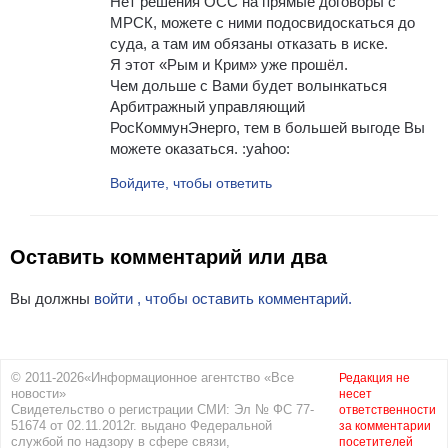
Нет решения ОСС на прямые договоры с
МРСК, можете с ними подосвидоскаться до
суда, а там им обязаны отказать в иске.
Я этот «Рым и Крим» уже прошёл.
Чем дольше с Вами будет волынкаться
Арбитражный управляющий
РосКоммунЭнерго, тем в большей выгоде Вы
можете оказаться. :yahoo:
Войдите, чтобы ответить
Оставить комментарий или два
Вы должны
войти , чтобы оставить комментарий.
© 2011-2026«Информационное агентство «Все
Редакция не
новости»
несет
Свидетельство о регистрации СМИ: Эл № ФС 77-
ответственности
51674 от 02.11.2012г. выдано Федеральной
за комментарии
службой по надзору в сфере связи,
посетителей