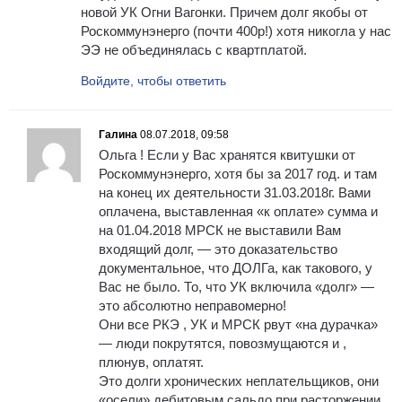
новой УК Огни Вагонки. Причем долг якобы от
Роскоммунэнерго (почти 400р!) хотя никогла у нас
ЭЭ не объединялась с квартплатой.
Войдите, чтобы ответить
Галина
08.07.2018, 09:58
Ольга ! Если у Вас хранятся квитушки от
Роскоммунэнерго, хотя бы за 2017 год. и там
на конец их деятельности 31.03.2018г. Вами
оплачена, выставленная «к оплате» сумма и
на 01.04.2018 МРСК не выставили Вам
входящий долг, — это доказательство
документальное, что ДОЛГа, как такового, у
Вас не было. То, что УК включила «долг» —
это абсолютно неправомерно!
Они все РКЭ , УК и МРСК рвут «на дурачка»
— люди покрутятся, повозмущаются и ,
плюнув, оплатят.
Это долги хронических неплательщиков, они
«осели» дебитовым сальдо при расторжении